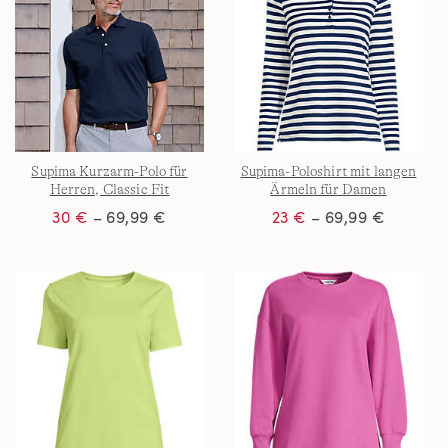
Supima Kurzarm-Polo für
Supima-Poloshirt mit langen
Herren, Classic Fit
Ärmeln für Damen
30 €
– 69,99 €
23 €
– 69,99 €