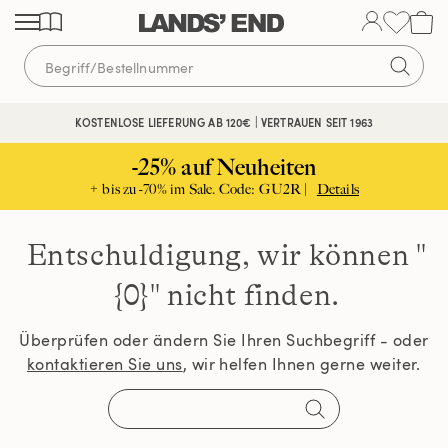
Direkt
Direkt
Direkt
zum
zur
zur
Inhalt
Navigation
Suche
KOSTENLOSE LIEFERUNG AB 120€ | VERTRAUEN SEIT 1963
-25% auf Neuheiten
+ bis zu -70% im Sale. Code: GU2R |
Details
Entschuldigung, wir können
"
{0}" nicht finden.
Überprüfen oder ändern Sie Ihren Suchbegriff - oder
kontaktieren Sie uns
, wir helfen Ihnen gerne weiter.