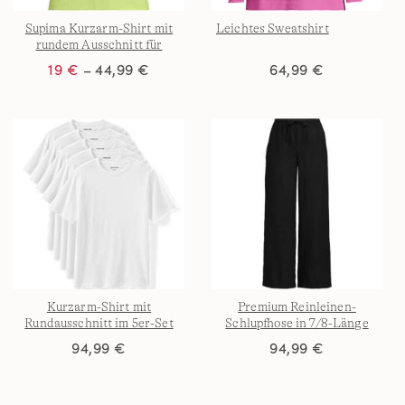
Supima Kurzarm-Shirt mit
Leichtes Sweatshirt
rundem Ausschnitt für
Damen
19 €
– 44,99 €
64,99 €
Kurzarm-Shirt mit
Premium Reinleinen-
Rundausschnitt im 5er-Set
Schlupfhose in 7/8-Länge
für Herren
94,99 €
94,99 €