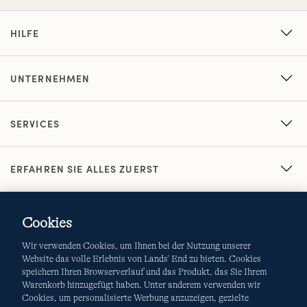
HILFE
UNTERNEHMEN
SERVICES
ERFAHREN SIE ALLES ZUERST
Cookies
Wir verwenden Cookies, um Ihnen bei der Nutzung unserer
Website das volle Erlebnis von Lands' End zu bieten. Cookies
speichern Ihren Browserverlauf und das Produkt, das Sie Ihrem
Warenkorb hinzugefügt haben. Unter anderem verwenden wir
AGB
Datenschutz & Sicherheit
Cookies, um personalisierte Werbung anzuzeigen, gezielte