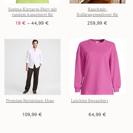
Supima Kurzarm-Shirt mit
Kaschmir-
rundem Ausschnitt für
Rollkragenpullover für
Damen
Herren
19 €
– 44,99 €
259,99 €
Premium Reinleinen-Hose
Leichtes Sweatshirt
109,99 €
64,99 €