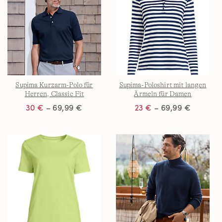
Supima Kurzarm-Polo für
Supima-Poloshirt mit langen
Herren, Classic Fit
Ärmeln für Damen
30 €
– 69,99 €
23 €
– 69,99 €