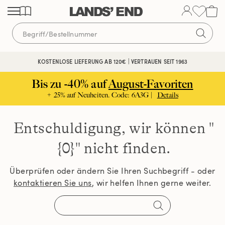
Direkt
Direkt
Direkt
zum
zur
zur
Inhalt
Navigation
Suche
KOSTENLOSE LIEFERUNG AB 120€ | VERTRAUEN SEIT 1963
Bis zu -40% auf
August-Favoriten
+ 25% auf Neuheiten. Code: 6A3G |
Details
Entschuldigung, wir können
"
{0}" nicht finden.
Überprüfen oder ändern Sie Ihren Suchbegriff - oder
kontaktieren Sie uns
, wir helfen Ihnen gerne weiter.