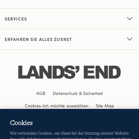
SERVICES
ERFAHREN SIE ALLES ZUERST
AGB
Datenschutz & Sicherheit
Cookies
-
Ich möchte auswählen
Site Map
Internationale Websites
Cookies
Wir verwenden Cookies, um Ihnen bei der Nutzung unserer Website
Diese Website ist durch reCAPTCHA geschützt. Es gelten die