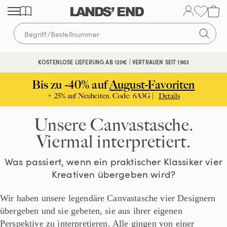
Direkt
Direkt
Direkt
zum
zur
zur
Inhalt
Navigation
Suche
KOSTENLOSE LIEFERUNG AB 120€ | VERTRAUEN SEIT 1963
Bis zu -40% auf
August-Favoriten
+ 25% auf Neuheiten. Code: 6A3G |
Details
Unsere Canvastasche.
Viermal interpretiert.
Was passiert, wenn ein praktischer Klassiker vier
Kreativen übergeben wird?
Wir haben unsere legendäre Canvastasche vier Designern
übergeben und sie gebeten, sie aus ihrer eigenen
Perspektive zu interpretieren. Alle gingen von einer