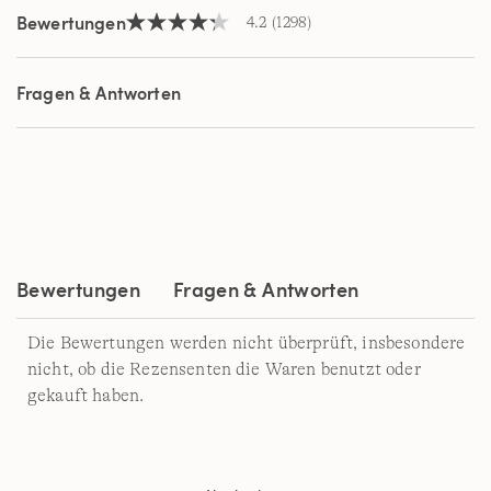
Bewertungen
4.2
(1298)
4.2
von
5
Sternen,
Fragen & Antworten
Durchschnittswert
der
Bewertung.
Read
1298
Reviews.
Link
auf
derselben
Seite.
Bewertungen
Fragen & Antworten
Die Bewertungen werden nicht überprüft, insbesondere
nicht, ob die Rezensenten die Waren benutzt oder
gekauft haben.