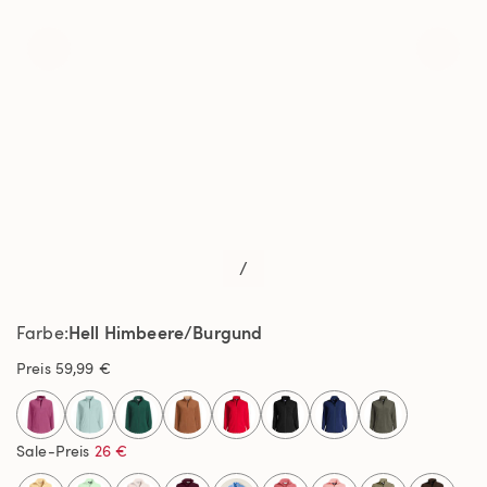
/
Hell Himbeere/Burgund
Farbe
Preis
59,99 €
selected
Sale-Preis
26 €