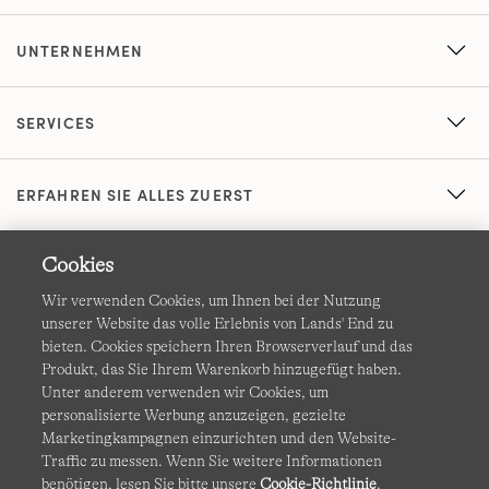
UNTERNEHMEN
SERVICES
ERFAHREN SIE ALLES ZUERST
Cookies
Wir verwenden Cookies, um Ihnen bei der Nutzung
unserer Website das volle Erlebnis von Lands' End zu
bieten. Cookies speichern Ihren Browserverlauf und das
Produkt, das Sie Ihrem Warenkorb hinzugefügt haben.
AGB
Datenschutz & Sicherheit
Unter anderem verwenden wir Cookies, um
personalisierte Werbung anzuzeigen, gezielte
Cookies
-
Ich möchte auswählen
Barrierefreiheit
Marketingkampagnen einzurichten und den Website-
Traffic zu messen. Wenn Sie weitere Informationen
Site Map
Internationale Websites
benötigen, lesen Sie bitte unsere
Cookie-Richtlinie
.