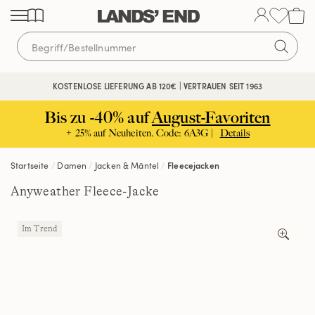
Direkt
Direkt
Direkt
zum
zur
zur
Inhalt
Navigation
Suche
KOSTENFREIE RÜCKSENDUNG
KOSTENLOSE LIEFERUNG AB 120€ | VERTRAUEN SEIT 1963
Bis zu -40% auf
August-Favoriten
+ 25% auf Neuheiten. Code: 6A3G |
Details
Startseite
Damen
Jacken & Mäntel
Fleecejacken
Anyweather Fleece-Jacke