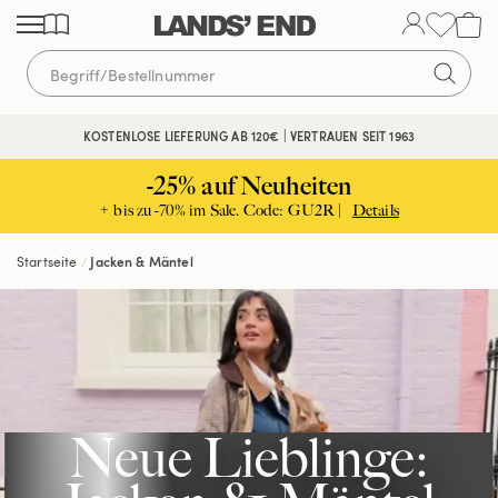
Direkt
Direkt
Direkt
zum
zur
zur
Inhalt
Navigation
Suche
KOSTENLOSE LIEFERUNG AB 120€ | VERTRAUEN SEIT 1963
-25% auf Neuheiten
+ bis zu -70% im Sale. Code: GU2R |
Details
Startseite
Jacken & Mäntel
Neue Lieblinge: