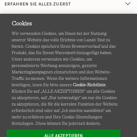
ERFAHREN SIE ALLES ZUERST
Cookies
Wir verwenden Cookies, um Ihnen bei der Nutzung
unserer Website das volle Erlebnis von Lands' End zu
bieten. Cookies speichern Ihren Browserverlauf und das
Produkt, das Sie Ihrem Warenkorb hinzugefügt haben.
AGB
Datenschutz & Sicherheit
Unter anderem verwenden wir Cookies, um
personalisierte Werbung anzuzeigen, gezielte
Cookies
-
Ich möchte auswählen
Barrierefreiheit
Marketingkampagnen einzurichten und den Website-
Traffic zu messen. Wenn Sie weitere Informationen
Site Map
Internationale Websites
benötigen, lesen Sie bitte unsere
Cookie-Richtlinie
.
Klicken Sie auf „ALLE AKZEPTIEREN“ um alle Cookies
zu akzeptieren, auf „Nur notwendige“ um nur die Cookies
Diese Website ist durch reCAPTCHA geschützt. Es gelten die
zu akzeptieren, die für die korrekte Funktion der Website
Datenschutzerklärung
und
Nutzungsbedingungen
von
erforderlich sind oder auf „Ich möchte auswählen“ um
Google.
mehr zu erfahren und Ihre Cookie-Einstellungen
festzulegen. Diese können Sie jederzeit ändern.
ALLE AKZEPTIEREN