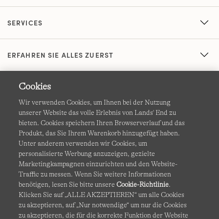
SERVICES
ERFAHREN SIE ALLES ZUERST
Cookies
Wir verwenden Cookies, um Ihnen bei der Nutzung
unserer Website das volle Erlebnis von Lands' End zu
bieten. Cookies speichern Ihren Browserverlauf und das
Produkt, das Sie Ihrem Warenkorb hinzugefügt haben.
AGB
Datenschutz & Sicherheit
Unter anderem verwenden wir Cookies, um
personalisierte Werbung anzuzeigen, gezielte
Cookies
-
Ich möchte auswählen
Barrierefreiheit
Marketingkampagnen einzurichten und den Website-
Traffic zu messen. Wenn Sie weitere Informationen
Site Map
Internationale Websites
benötigen, lesen Sie bitte unsere
Cookie-Richtlinie
.
Klicken Sie auf „ALLE AKZEPTIEREN“ um alle Cookies
zu akzeptieren, auf „Nur notwendige“ um nur die Cookies
Diese Website ist durch reCAPTCHA geschützt. Es gelten die
zu akzeptieren, die für die korrekte Funktion der Website