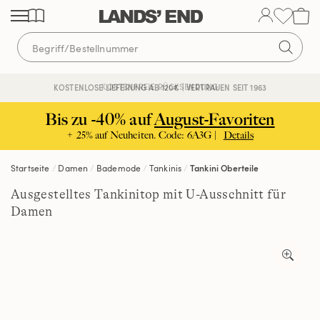
Direkt
Direkt
Direkt
zum
zur
zur
Inhalt
Navigation
Suche
KOSTENFREIE RÜCKSENDUNG
KOSTENLOSE LIEFERUNG AB 120€ | VERTRAUEN SEIT 1963
Bis zu -40% auf
August-Favoriten
+ 25% auf Neuheiten. Code: 6A3G |
Details
Startseite
Damen
Bademode
Tankinis
Tankini Oberteile
Ausgestelltes Tankinitop mit U-Ausschnitt für
Damen