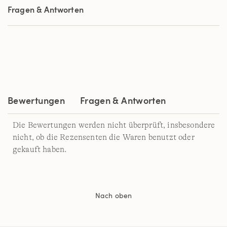
Sternen,
Fragen & Antworten
Durchschnittswert
der
Bewertung.
Read
2
Reviews.
Link
auf
derselben
Seite.
Bewertungen
Fragen & Antworten
Die Bewertungen werden nicht überprüft, insbesondere
nicht, ob die Rezensenten die Waren benutzt oder
gekauft haben.
Nach oben