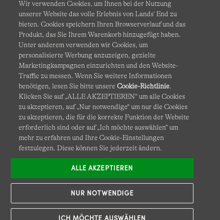
Wir verwenden Cookies, um Ihnen bei der Nutzung
unserer Website das volle Erlebnis von Lands' End zu
bieten. Cookies speichern Ihren Browserverlauf und das
Produkt, das Sie Ihrem Warenkorb hinzugefügt haben.
AGB
Datenschutz & Sicherheit
Unter anderem verwenden wir Cookies, um
personalisierte Werbung anzuzeigen, gezielte
Cookies
-
Ich möchte auswählen
Barrierefreiheit
Marketingkampagnen einzurichten und den Website-
Traffic zu messen. Wenn Sie weitere Informationen
Site Map
Internationale Websites
benötigen, lesen Sie bitte unsere
Cookie-Richtlinie
.
Klicken Sie auf „ALLE AKZEPTIEREN“ um alle Cookies
zu akzeptieren, auf „Nur notwendige“ um nur die Cookies
Diese Website ist durch reCAPTCHA geschützt. Es gelten die
zu akzeptieren, die für die korrekte Funktion der Website
Datenschutzerklärung
und
Nutzungsbedingungen
von
erforderlich sind oder auf „Ich möchte auswählen“ um
Google.
mehr zu erfahren und Ihre Cookie-Einstellungen
festzulegen. Diese können Sie jederzeit ändern.
ALLE AKZEPTIEREN
NUR NOTWENDIGE
ICH MÖCHTE AUSWÄHLEN