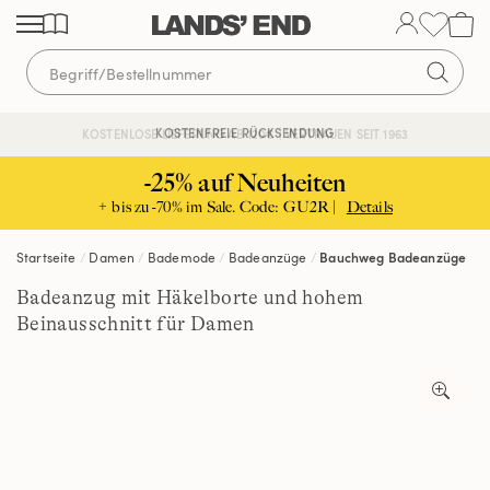
Direkt
Direkt
Direkt
zum
zur
zur
Inhalt
Navigation
Suche
KOSTENFREIE RÜCKSENDUNG
KOSTENLOSE LIEFERUNG AB 120€ | VERTRAUEN SEIT 1963
-25% auf Neuheiten
+ bis zu -70% im Sale. Code: GU2R |
Details
Startseite
Damen
Bademode
Badeanzüge
Bauchweg Badeanzüge
Badeanzug mit Häkelborte und hohem
Beinausschnitt für Damen