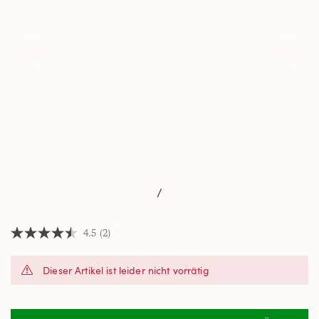
/
4.5
(2)
4.5
von
5
Dieser Artikel ist leider nicht vorrätig
Sternen,
Durchschnittswert
der
Bewertung.
Read