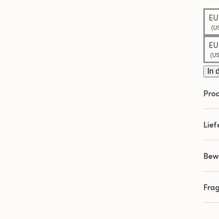
EU
(US
EU
(US
In 
Prod
Lie
Bew
Fra