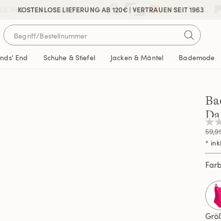
 SICHER BEZAHLEN
KOSTENLOSE LIEFERUNG AB 120€ | VERTRAUEN SEIT 1963
ands' End
Schuhe & Stiefel
Jacken & Mäntel
Bademode
Ba
Da
Kei
59,9
Beur
Link
* ink
auf
ders
Far
Seit
Grö