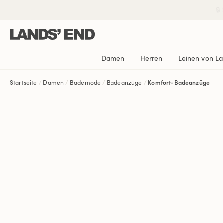
Direkt
Direkt
Direkt

zum
zur
zur
Inhalt
Navigation
Suche
Damen
Herren
Leinen von L
Startseite
Damen
Bademode
Badeanzüge
Komfort-Badeanzüge