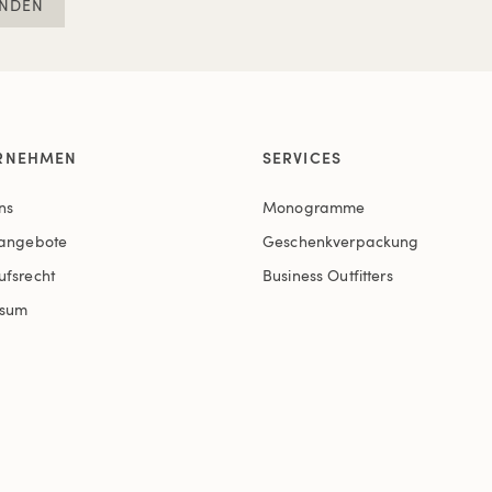
NDEN
RNEHMEN
SERVICES
ns
Monogramme
nangebote
Geschenkverpackung
ufsrecht
Business Outfitters
ssum