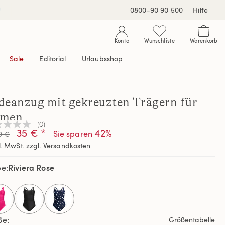
0800-90 90 500
Hilfe
Konto
Wunschliste
Warenkorb
Sale
Editorial
Urlaubsshop
deanzug mit gekreuzten Trägern für
men
(0)
n
35 € *
42%
Sie sparen
9 €
teilungswert
l. MwSt. zzgl.
Versandkosten
elben
Riviera Rose
be
e.
selected
ße
Größentabelle