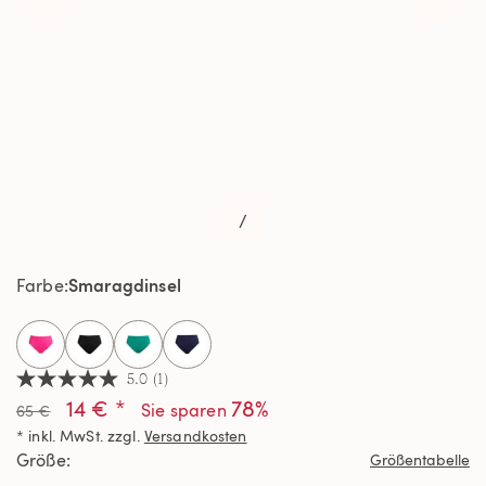
/
Smaragdinsel
Farbe
selected
5.0
(1)
5.0
14 € *
78%
von
Sie sparen
65 €
5
* inkl. MwSt. zzgl.
Versandkosten
Sternen,
Durchschnittswert
Größe
Größentabelle
der