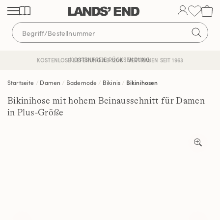
Direkt
Direkt
Direkt
zum
zur
zur
Inhalt
Navigation
Suche
KOSTENFREIE RÜCKSENDUNG
KOSTENLOSE LIEFERUNG AB 120€ | VERTRAUEN SEIT 1963
Startseite
Damen
Bademode
Bikinis
Bikinihosen
Bikinihose mit hohem Beinausschnitt für Damen
in Plus-Größe