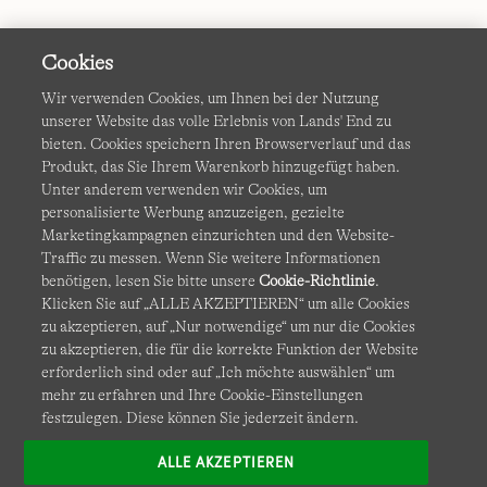
Cookies
Wir verwenden Cookies, um Ihnen bei der Nutzung
unserer Website das volle Erlebnis von Lands' End zu
bieten. Cookies speichern Ihren Browserverlauf und das
Produkt, das Sie Ihrem Warenkorb hinzugefügt haben.
AGB
Datenschutz & Sicherheit
Unter anderem verwenden wir Cookies, um
personalisierte Werbung anzuzeigen, gezielte
Cookies
-
Ich möchte auswählen
Barrierefreiheit
Marketingkampagnen einzurichten und den Website-
Traffic zu messen. Wenn Sie weitere Informationen
Site Map
Internationale Websites
benötigen, lesen Sie bitte unsere
Cookie-Richtlinie
.
Klicken Sie auf „ALLE AKZEPTIEREN“ um alle Cookies
zu akzeptieren, auf „Nur notwendige“ um nur die Cookies
Diese Website ist durch reCAPTCHA geschützt. Es gelten die
zu akzeptieren, die für die korrekte Funktion der Website
Datenschutzerklärung
und
Nutzungsbedingungen
von
erforderlich sind oder auf „Ich möchte auswählen“ um
Google.
mehr zu erfahren und Ihre Cookie-Einstellungen
festzulegen. Diese können Sie jederzeit ändern.
ALLE AKZEPTIEREN