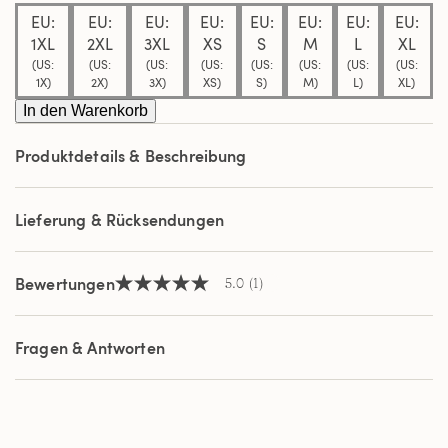
Bewertung.
EU:
EU:
EU:
EU:
EU:
EU:
EU:
EU:
Read
a
1XL
2XL
3XL
XS
S
M
L
XL
Review.
(US:
(US:
(US:
(US:
(US:
(US:
(US:
(US:
Link
1X)
2X)
3X)
XS)
S)
M)
L)
XL)
auf
derselben
In den Warenkorb
Seite.
Produktdetails & Beschreibung
Lieferung & Rücksendungen
Bewertungen
5.0
(1)
5.0
von
5
Sternen,
Fragen & Antworten
Durchschnittswert
der
Bewertung.
Read
a
Review.