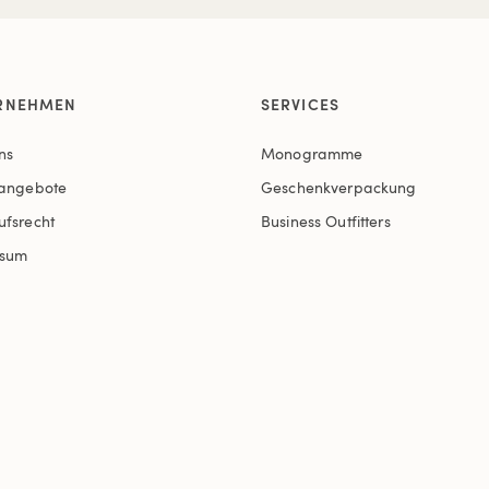
RNEHMEN
SERVICES
ns
Monogramme
nangebote
Geschenkverpackung
ufsrecht
Business Outfitters
ssum