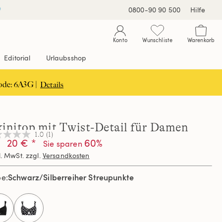
0800-90 90 500
Hilfe
Konto
Wunschliste
Warenkorb
Editorial
Urlaubsshop
ode: 6A3G |
Details
kinitop mit Twist-Detail für Damen
1.0
(1)
20 € *
60%
Sie sparen
l. MwSt. zzgl.
Versandkosten
nen,
hschnittswert
Schwarz/Silberreiher Streupunkte
be
ertung.
d
ew.
selected