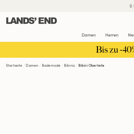
Direkt
Direkt
Direkt

zum
zur
zur
Inhalt
Navigation
Suche
Damen
Herren
Ne
Bis zu -40
Startseite
Damen
Bademode
Bikinis
Bikini Oberteile