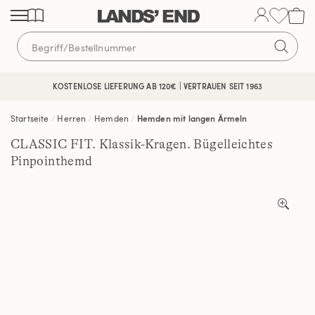
Direkt
Direkt
Direkt
zum
zur
zur
Inhalt
Navigation
Suche
KOSTENFREIE RÜCKSENDUNG
KOSTENLOSE LIEFERUNG AB 120€ | VERTRAUEN SEIT 1963
Startseite
Herren
Hemden
Hemden mit langen Ärmeln
CLASSIC FIT. Klassik-Kragen. Bügelleichtes
Pinpointhemd