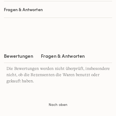
5
Sternen,
Fragen & Antworten
Durchschnittswert
der
Bewertung.
Read
121
Reviews.
Link
auf
derselben
Seite.
Bewertungen
Fragen & Antworten
Die Bewertungen werden nicht überprüft, insbesondere
nicht, ob die Rezensenten die Waren benutzt oder
gekauft haben.
Nach oben