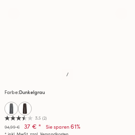
/
Dunkelgrau
Farbe
selected
3.5
(2)
3.5
37 € *
61%
von
Sie sparen
94,99 €
5
* inkl. MwSt. zzgl.
Versandkosten
Sternen,