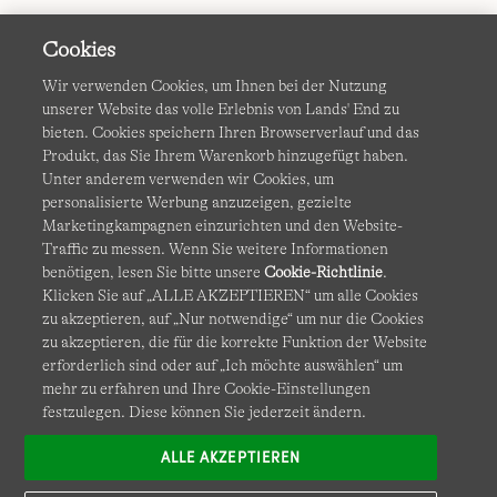
Cookies
Wir verwenden Cookies, um Ihnen bei der Nutzung
unserer Website das volle Erlebnis von Lands' End zu
bieten. Cookies speichern Ihren Browserverlauf und das
Produkt, das Sie Ihrem Warenkorb hinzugefügt haben.
AGB
Datenschutz & Sicherheit
Unter anderem verwenden wir Cookies, um
personalisierte Werbung anzuzeigen, gezielte
Cookies
-
Ich möchte auswählen
Barrierefreiheit
Marketingkampagnen einzurichten und den Website-
Traffic zu messen. Wenn Sie weitere Informationen
Site Map
Internationale Websites
benötigen, lesen Sie bitte unsere
Cookie-Richtlinie
.
Klicken Sie auf „ALLE AKZEPTIEREN“ um alle Cookies
zu akzeptieren, auf „Nur notwendige“ um nur die Cookies
Diese Website ist durch reCAPTCHA geschützt. Es gelten die
zu akzeptieren, die für die korrekte Funktion der Website
Datenschutzerklärung
und
Nutzungsbedingungen
von
erforderlich sind oder auf „Ich möchte auswählen“ um
Google.
mehr zu erfahren und Ihre Cookie-Einstellungen
festzulegen. Diese können Sie jederzeit ändern.
ALLE AKZEPTIEREN