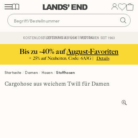
Direkt
Direkt
Direkt
zum
zur
zur
Inhalt
Navigation
Suche
KOSTENFREIE RÜCKSENDUNG
KOSTENLOSE LIEFERUNG AB 120€ | VERTRAUEN SEIT 1963
Bis zu -40% auf
August-Favoriten
+ 25% auf Neuheiten. Code: 6A3G |
Details
Startseite
Damen
Hosen
Stoffhosen
Cargohose aus weichem Twill für Damen