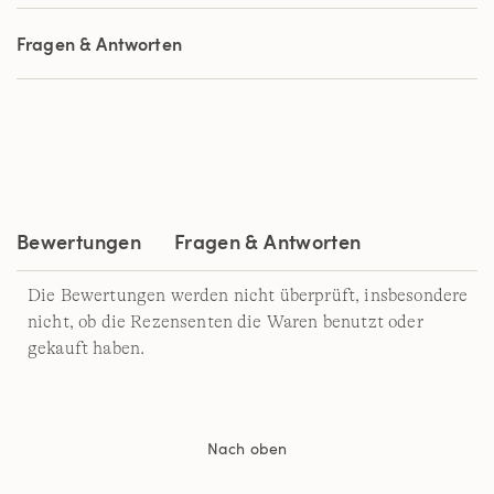
5
Sternen,
Fragen & Antworten
Durchschnittswert
der
Bewertung.
Read
a
Review.
Link
auf
derselben
Seite.
Bewertungen
Fragen & Antworten
Die Bewertungen werden nicht überprüft, insbesondere
nicht, ob die Rezensenten die Waren benutzt oder
gekauft haben.
Nach oben