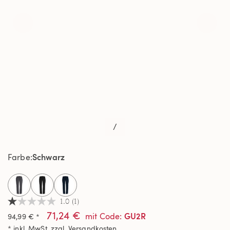
/
Schwarz
Farbe
selected
1.0
(1)
1.0
71,24 €
von
GU2R
mit Code
:
94,99 € *
5
* inkl. MwSt. zzgl.
Versandkosten
Sternen,