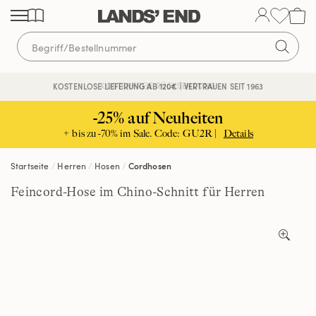
Direkt
Direkt
Direkt
zum
zur
zur
Inhalt
Navigation
Suche
KOSTENFREIE RÜCKSENDUNG
KOSTENLOSE LIEFERUNG AB 120€ | VERTRAUEN SEIT 1963
-25% auf Neuheiten
+ bis zu -70% im Sale. Code: GU2R |
Details
Startseite
Herren
Hosen
Cordhosen
Feincord-Hose im Chino-Schnitt für Herren