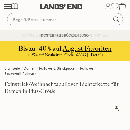
Direkt
Direkt
Direkt
zum
zur
zur
Inhalt
Navigation
Suche
KOSTENFREIE RÜCKSENDUNG
KOSTENLOSE LIEFERUNG AB 120€ | VERTRAUEN SEIT 1963
Bis zu -40% auf
August-Favoriten
+ 25% auf Neuheiten. Code: 6A3G |
Details
Startseite
Damen
Pullover & Strickjacken
Pullover
Baumwoll-Pullover
Feinstrick-Weihnachtspullover Lichterkette für
Damen in Plus-Größe