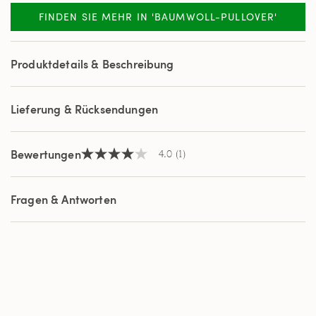
Bewertung.
Read
FINDEN SIE MEHR IN 'BAUMWOLL-PULLOVER'
a
Review.
Link
auf
Produktdetails & Beschreibung
derselben
Seite.
Lieferung & Rücksendungen
Bewertungen
4.0
(1)
4.0
von
5
Sternen,
Fragen & Antworten
Durchschnittswert
der
Bewertung.
Read
a
Review.
Link
auf
derselben
Seite.