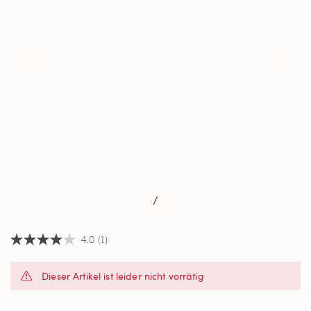
/
4.0
(1)
4.0
von
5
Dieser Artikel ist leider nicht vorrätig
Sternen,
Durchschnittswert
der