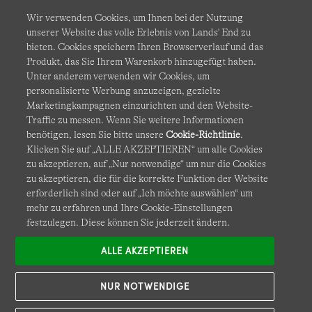
Wir verwenden Cookies, um Ihnen bei der Nutzung
unserer Website das volle Erlebnis von Lands' End zu
bieten. Cookies speichern Ihren Browserverlauf und das
Produkt, das Sie Ihrem Warenkorb hinzugefügt haben.
AGB
Datenschutz & Sicherheit
Unter anderem verwenden wir Cookies, um
personalisierte Werbung anzuzeigen, gezielte
Cookies
-
Ich möchte auswählen
Barrierefreiheit
Marketingkampagnen einzurichten und den Website-
Traffic zu messen. Wenn Sie weitere Informationen
Site Map
Internationale Websites
benötigen, lesen Sie bitte unsere
Cookie-Richtlinie
.
Klicken Sie auf „ALLE AKZEPTIEREN“ um alle Cookies
zu akzeptieren, auf „Nur notwendige“ um nur die Cookies
Diese Website ist durch reCAPTCHA geschützt. Es gelten die
zu akzeptieren, die für die korrekte Funktion der Website
Datenschutzerklärung
und
Nutzungsbedingungen
von
erforderlich sind oder auf „Ich möchte auswählen“ um
Google.
mehr zu erfahren und Ihre Cookie-Einstellungen
festzulegen. Diese können Sie jederzeit ändern.
ALLE AKZEPTIEREN
NUR NOTWENDIGE