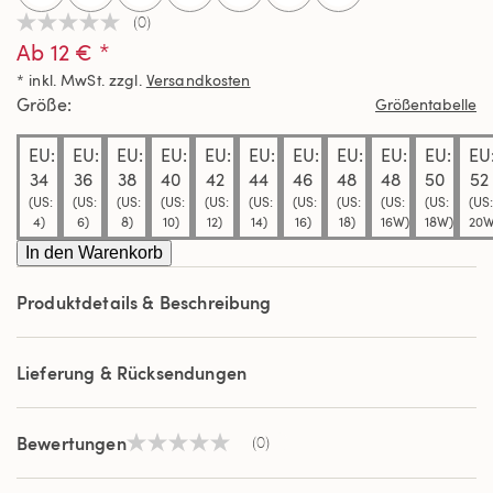
(0)
Kein
Ab 12 € *
Beurteilungswert
Link
* inkl. MwSt. zzgl.
Versandkosten
auf
derselben
Größe
Größentabelle
Seite.
EU:
EU:
EU:
EU:
EU:
EU:
EU:
EU:
EU:
EU:
EU
34
36
38
40
42
44
46
48
48
50
52
(US:
(US:
(US:
(US:
(US:
(US:
(US:
(US:
(US:
(US:
(US:
4)
6)
8)
10)
12)
14)
16)
18)
16W)
18W)
20W
In den Warenkorb
Produktdetails & Beschreibung
Lieferung & Rücksendungen
Bewertungen
(0)
Kein
Beurteilungswert
Link