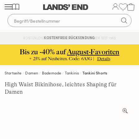
Direkt
Direkt
Direkt
zum
zur
zur
Inhalt
Navigation
Suche
KOSTENFREIE RÜCKSENDUNG
KOSTENLOSE LIEFERUNG AB 120€ | VERTRAUEN SEIT 1963
Bis zu -40% auf
August-Favoriten
+ 25% auf Neuheiten. Code: 6A3G |
Details
Startseite
Damen
Bademode
Tankinis
Tankini Shorts
High Waist Bikinihose, leichtes Shaping für
Damen