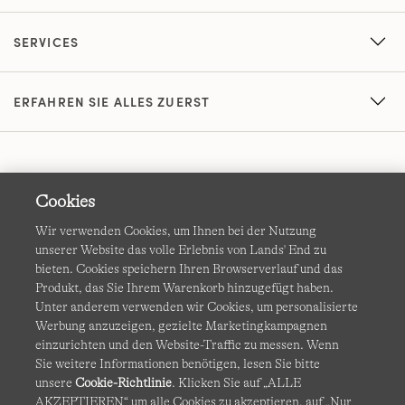
SERVICES
ERFAHREN SIE ALLES ZUERST
Cookies
Wir verwenden Cookies, um Ihnen bei der Nutzung
unserer Website das volle Erlebnis von Lands' End zu
AGB
Datenschutz & Sicherheit
bieten. Cookies speichern Ihren Browserverlauf und das
Produkt, das Sie Ihrem Warenkorb hinzugefügt haben.
Cookies
-
Ich möchte auswählen
Barrierefreiheit
Unter anderem verwenden wir Cookies, um personalisierte
Werbung anzuzeigen, gezielte Marketingkampagnen
Site Map
Internationale Websites
einzurichten und den Website-Traffic zu messen. Wenn
Sie weitere Informationen benötigen, lesen Sie bitte
unsere
Cookie-Richtlinie
. Klicken Sie auf „ALLE
Diese Website ist durch reCAPTCHA geschützt. Es gelten die
AKZEPTIEREN“ um alle Cookies zu akzeptieren, auf „Nur