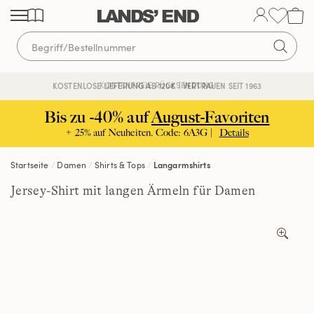
Direkt
Direkt
Direkt
zum
zur
zur
Inhalt
Navigation
Suche
KOSTENFREIE RÜCKSENDUNG
KOSTENLOSE LIEFERUNG AB 120€ | VERTRAUEN SEIT 1963
Bis zu -40% auf
August-Favoriten
+ 25% auf Neuheiten. Code: 6A3G |
Details
Startseite
Damen
Shirts & Tops
Langarmshirts
Jersey-Shirt mit langen Ärmeln für Damen