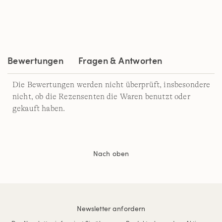
a
Review.
Link
auf
derselben
Seite.
Bewertungen
Fragen & Antworten
Die Bewertungen werden nicht überprüft, insbesondere
nicht, ob die Rezensenten die Waren benutzt oder
gekauft haben.
Nach oben
Newsletter anfordern