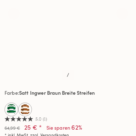
/
Satt Ingwer Braun Breite Streifen
Farbe
selected
5.0
(1)
5.0
25 € *
62%
von
Sie sparen
64,99 €
5
* inkl. MwSt. zzgl.
Versandkosten
Sternen,