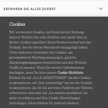
ERFAHREN SIE ALLES ZUERST
Cookies
Wir verwenden Cookies, um Ihnen bei der Nutzung
unserer Website das volle Erlebnis von Lands' End zu
bieten. Cookies speichern Ihren Browserverlauf und das
Produkt, das Sie Ihrem Warenkorb hinzugefügt haben.
AGB
Datenschutz & Sicherheit
Unter anderem verwenden wir Cookies, um
personalisierte Werbung anzuzeigen, gezielte
Cookies
-
Ich möchte auswählen
Barrierefreiheit
Marketingkampagnen einzurichten und den Website-
Traffic zu messen. Wenn Sie weitere Informationen
Site Map
Internationale Websites
benötigen, lesen Sie bitte unsere
Cookie-Richtlinie
.
Klicken Sie auf „ALLE AKZEPTIEREN“ um alle Cookies
zu akzeptieren, auf „Nur notwendige“ um nur die Cookies
Diese Website ist durch reCAPTCHA geschützt. Es gelten die
zu akzeptieren, die für die korrekte Funktion der Website
Datenschutzerklärung
und
Nutzungsbedingungen
von
erforderlich sind oder auf „Ich möchte auswählen“ um
Google.
mehr zu erfahren und Ihre Cookie-Einstellungen
festzulegen. Diese können Sie jederzeit ändern.