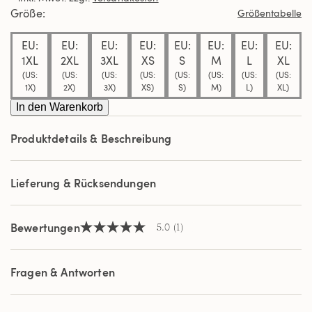
Durchschnittswert
Größe
Größentabelle
der
Bewertung.
EU:
EU:
EU:
EU:
EU:
EU:
EU:
EU:
Read
a
1XL
2XL
3XL
XS
S
M
L
XL
Review.
(US:
(US:
(US:
(US:
(US:
(US:
(US:
(US:
Link
1X)
2X)
3X)
XS)
S)
M)
L)
XL)
auf
derselben
In den Warenkorb
Seite.
Produktdetails & Beschreibung
Lieferung & Rücksendungen
Bewertungen
5.0
(1)
5.0
von
5
Sternen,
Fragen & Antworten
Durchschnittswert
der
Bewertung.
Read