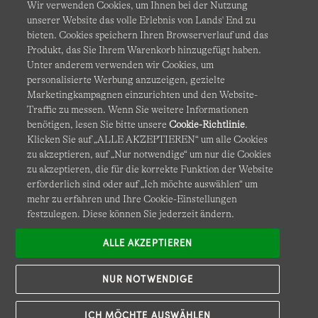
Wir verwenden Cookies, um Ihnen bei der Nutzung
unserer Website das volle Erlebnis von Lands' End zu
bieten. Cookies speichern Ihren Browserverlauf und das
Produkt, das Sie Ihrem Warenkorb hinzugefügt haben.
AGB
Datenschutz & Sicherheit
Unter anderem verwenden wir Cookies, um
personalisierte Werbung anzuzeigen, gezielte
Cookies
-
Ich möchte auswählen
Barrierefreiheit
Marketingkampagnen einzurichten und den Website-
Traffic zu messen. Wenn Sie weitere Informationen
Site Map
Internationale Websites
benötigen, lesen Sie bitte unsere
Cookie-Richtlinie
.
Klicken Sie auf „ALLE AKZEPTIEREN“ um alle Cookies
zu akzeptieren, auf „Nur notwendige“ um nur die Cookies
Diese Website ist durch reCAPTCHA geschützt. Es gelten die
zu akzeptieren, die für die korrekte Funktion der Website
Datenschutzerklärung
und
Nutzungsbedingungen
von
erforderlich sind oder auf „Ich möchte auswählen“ um
Google.
mehr zu erfahren und Ihre Cookie-Einstellungen
festzulegen. Diese können Sie jederzeit ändern.
ALLE AKZEPTIEREN
NUR NOTWENDIGE
ICH MÖCHTE AUSWÄHLEN