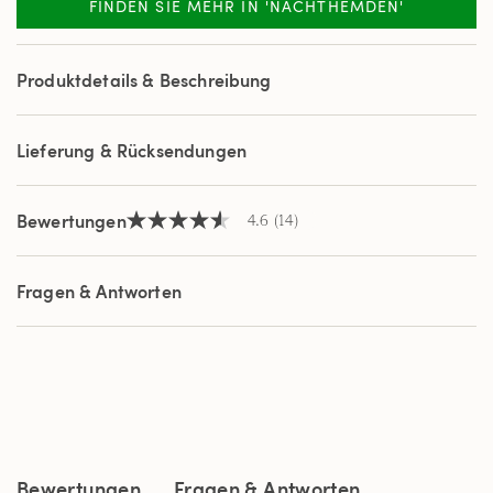
FINDEN SIE MEHR IN 'NACHTHEMDEN'
14
Reviews.
Link
auf
Produktdetails & Beschreibung
derselben
Seite.
Lieferung & Rücksendungen
Bewertungen
4.6
(14)
4.6
von
5
Sternen,
Fragen & Antworten
Durchschnittswert
der
Bewertung.
Read
14
Reviews.
Link
auf
derselben
Seite.
Bewertungen
Fragen & Antworten