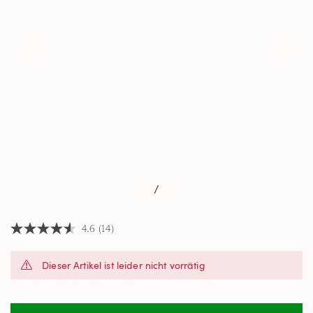
/
4.6
(14)
4.6
von
5
Dieser Artikel ist leider nicht vorrätig
Sternen,
Durchschnittswert
der
Bewertung.
Read