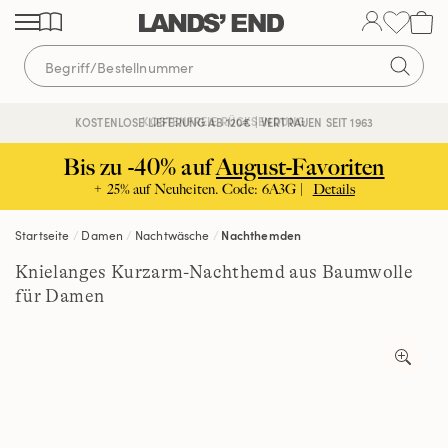
Direkt
Direkt
Direkt
zum
zur
zur
Inhalt
Navigation
Suche
KOSTENFREIE RÜCKSENDUNG
KOSTENLOSE LIEFERUNG AB 120€ | VERTRAUEN SEIT 1963
Bis zu -40% auf
August-Favoriten
+ 25% auf Neuheiten. Code: 6A3G |
Details
Startseite
Damen
Nachtwäsche
Nachthemden
Knielanges Kurzarm-Nachthemd aus Baumwolle
für Damen