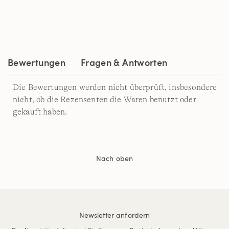
2
Reviews.
Link
auf
derselben
Seite.
Bewertungen
Fragen & Antworten
Die Bewertungen werden nicht überprüft, insbesondere
nicht, ob die Rezensenten die Waren benutzt oder
gekauft haben.
Nach oben
Newsletter anfordern