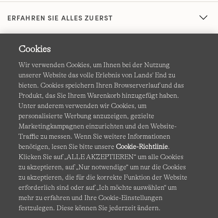
ERFAHREN SIE ALLES ZUERST
Cookies
Wir verwenden Cookies, um Ihnen bei der Nutzung
unserer Website das volle Erlebnis von Lands' End zu
bieten. Cookies speichern Ihren Browserverlauf und das
Produkt, das Sie Ihrem Warenkorb hinzugefügt haben.
AGB
Datenschutz & Sicherheit
Unter anderem verwenden wir Cookies, um
personalisierte Werbung anzuzeigen, gezielte
Cookies
-
Ich möchte auswählen
Barrierefreiheit
Marketingkampagnen einzurichten und den Website-
Traffic zu messen. Wenn Sie weitere Informationen
Site Map
Internationale Websites
benötigen, lesen Sie bitte unsere
Cookie-Richtlinie
.
Klicken Sie auf „ALLE AKZEPTIEREN“ um alle Cookies
zu akzeptieren, auf „Nur notwendige“ um nur die Cookies
Diese Website ist durch reCAPTCHA geschützt. Es gelten die
zu akzeptieren, die für die korrekte Funktion der Website
Datenschutzerklärung
und
Nutzungsbedingungen
von
erforderlich sind oder auf „Ich möchte auswählen“ um
Google.
mehr zu erfahren und Ihre Cookie-Einstellungen
festzulegen. Diese können Sie jederzeit ändern.