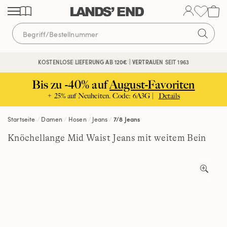
Direkt
Direkt
Direkt
zum
zur
zur
Inhalt
Navigation
Suche
KOSTENFREIE RÜCKSENDUNG
KOSTENLOSE LIEFERUNG AB 120€ | VERTRAUEN SEIT 1963
Bis zu -40% auf
August-Favoriten
+ 25% auf Neuheiten. Code: 6A3G |
Details
Startseite
Damen
Hosen
Jeans
7/8 Jeans
Knöchellange Mid Waist Jeans mit weitem Bein