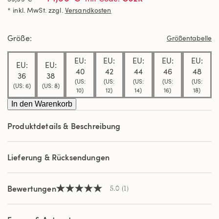
5
* inkl. MwSt. zzgl.
Versandkosten
Sternen,
Durchschnittswert
der
Bewertung.
Größe
Größentabelle
Read
a
Review.
EU:
EU:
EU:
EU:
EU:
EU:
EU:
Link
40
42
44
46
48
auf
36
38
(US:
(US:
(US:
(US:
(US:
derselben
(US: 6)
(US: 8)
Seite.
10)
12)
14)
16)
18)
In den Warenkorb
Produktdetails & Beschreibung
Lieferung & Rücksendungen
Bewertungen
5.0
(1)
5.0
von
5
Sternen,