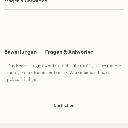
Fragen & Antworten
Durchschnittswert
der
Bewertung.
Read
a
Review.
Link
auf
derselben
Seite.
Bewertungen
Fragen & Antworten
Die Bewertungen werden nicht überprüft, insbesondere
nicht, ob die Rezensenten die Waren benutzt oder
gekauft haben.
Nach oben