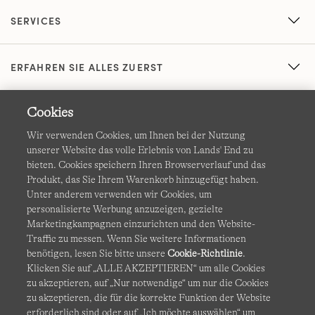
SERVICES
ERFAHREN SIE ALLES ZUERST
Cookies
Wir verwenden Cookies, um Ihnen bei der Nutzung
unserer Website das volle Erlebnis von Lands' End zu
bieten. Cookies speichern Ihren Browserverlauf und das
Produkt, das Sie Ihrem Warenkorb hinzugefügt haben.
AGB
Datenschutz & Sicherheit
Unter anderem verwenden wir Cookies, um
personalisierte Werbung anzuzeigen, gezielte
Cookies
-
Ich möchte auswählen
Barrierefreiheit
Marketingkampagnen einzurichten und den Website-
Traffic zu messen. Wenn Sie weitere Informationen
Site Map
Internationale Websites
benötigen, lesen Sie bitte unsere
Cookie-Richtlinie
.
Klicken Sie auf „ALLE AKZEPTIEREN“ um alle Cookies
zu akzeptieren, auf „Nur notwendige“ um nur die Cookies
Diese Website ist durch reCAPTCHA geschützt. Es gelten die
zu akzeptieren, die für die korrekte Funktion der Website
Datenschutzerklärung
und
Nutzungsbedingungen
von
erforderlich sind oder auf „Ich möchte auswählen“ um