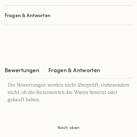
von
5
Sternen,
Fragen & Antworten
Durchschnittswert
der
Bewertung.
Read
a
Review.
Link
auf
derselben
Seite.
Bewertungen
Fragen & Antworten
Die Bewertungen werden nicht überprüft, insbesondere
nicht, ob die Rezensenten die Waren benutzt oder
gekauft haben.
Nach oben