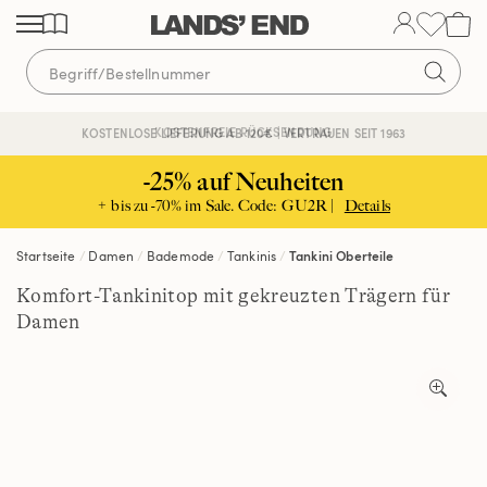
Direkt
Direkt
Direkt
zum
zur
zur
Inhalt
Navigation
Suche
KOSTENFREIE RÜCKSENDUNG
KOSTENLOSE LIEFERUNG AB 120€ | VERTRAUEN SEIT 1963
-25% auf Neuheiten
+ bis zu -70% im Sale. Code: GU2R |
Details
Startseite
Damen
Bademode
Tankinis
Tankini Oberteile
Komfort-Tankinitop mit gekreuzten Trägern für
Damen