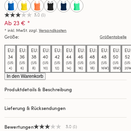
selected
3.0
(1)
3.0
Ab 23 € *
von
5
* inkl. MwSt. zzgl.
Versandkosten
Sternen,
Durchschnittswert
Größe
Größentabelle
der
Bewertung.
EU:
EU:
EU:
EU:
EU:
EU:
EU:
EU:
EU:
EU:
EU
Read
a
34
36
38
40
42
44
46
48
48
50
52
Review.
(US:
(US:
(US:
(US:
(US:
(US:
(US:
(US:
(US:
(US:
(US:
Link
4)
6)
8)
10)
12)
14)
16)
18)
16W)
18W)
20W
auf
derselben
In den Warenkorb
Seite.
Produktdetails & Beschreibung
Lieferung & Rücksendungen
Bewertungen
3.0
(1)
3.0