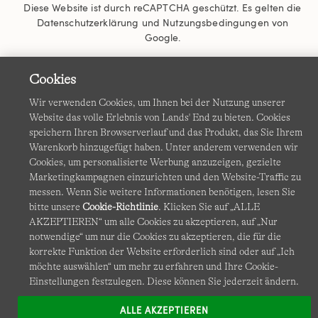
Diese Website ist durch reCAPTCHA geschützt. Es gelten die
Datenschutzerklärung
und
Nutzungsbedingungen
von
Google.
Cookies
Wir verwenden Cookies, um Ihnen bei der Nutzung unserer
Website das volle Erlebnis von Lands' End zu bieten. Cookies
speichern Ihren Browserverlauf und das Produkt, das Sie Ihrem
Warenkorb hinzugefügt haben. Unter anderem verwenden wir
Cookies, um personalisierte Werbung anzuzeigen, gezielte
© COPYRIGHT
LANDS' END EUROPE
Marketingkampagnen einzurichten und den Website-Traffic zu
messen. Wenn Sie weitere Informationen benötigen, lesen Sie
bitte unsere
Cookie-Richtlinie
. Klicken Sie auf „ALLE
AKZEPTIEREN“ um alle Cookies zu akzeptieren, auf „Nur
notwendige“ um nur die Cookies zu akzeptieren, die für die
korrekte Funktion der Website erforderlich sind oder auf „Ich
möchte auswählen“ um mehr zu erfahren und Ihre Cookie-
Einstellungen festzulegen. Diese können Sie jederzeit ändern.
ALLE AKZEPTIEREN