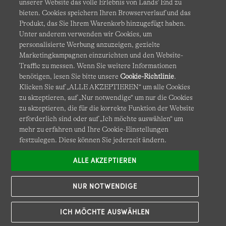
unserer Website das volle Erlebnis von Lands' End zu
bieten. Cookies speichern Ihren Browserverlauf und das
Produkt, das Sie Ihrem Warenkorb hinzugefügt haben.
AGB
Datenschutz & Sicherheit
Unter anderem verwenden wir Cookies, um
personalisierte Werbung anzuzeigen, gezielte
Cookies
-
Ich möchte auswählen
Barrierefreiheit
Marketingkampagnen einzurichten und den Website-
Traffic zu messen. Wenn Sie weitere Informationen
Site Map
Internationale Websites
benötigen, lesen Sie bitte unsere
Cookie-Richtlinie
.
Klicken Sie auf „ALLE AKZEPTIEREN“ um alle Cookies
zu akzeptieren, auf „Nur notwendige“ um nur die Cookies
Diese Website ist durch reCAPTCHA geschützt. Es gelten die
zu akzeptieren, die für die korrekte Funktion der Website
Datenschutzerklärung
und
Nutzungsbedingungen
von
erforderlich sind oder auf „Ich möchte auswählen“ um
Google.
mehr zu erfahren und Ihre Cookie-Einstellungen
festzulegen. Diese können Sie jederzeit ändern.
ALLE AKZEPTIEREN
NUR NOTWENDIGE
ICH MÖCHTE AUSWÄHLEN
© COPYRIGHT
LANDS' END EUROPE