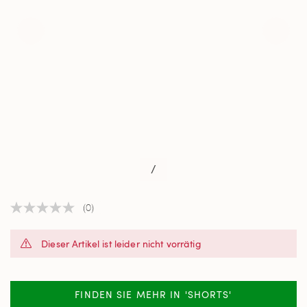
/
(0)
Kein
Beurteilungswert
Link
Dieser Artikel ist leider nicht vorrätig
auf
derselben
Seite.
FINDEN SIE MEHR IN 'SHORTS'