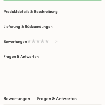
Produktdetails & Beschreibung
Lieferung & Rücksendungen
Bewertungen
(0)
Kein
Beurteilungswert
Link
auf
Fragen & Antworten
derselben
Seite.
Bewertungen
Fragen & Antworten