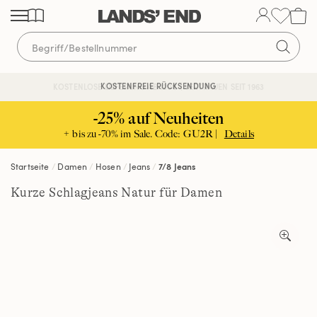
Direkt
Direkt
Direkt
zum
zur
zur
Inhalt
Navigation
Suche
KOSTENFREIE RÜCKSENDUNG
KOSTENLOSE LIEFERUNG AB 120€ | VERTRAUEN SEIT 1963
-25% auf Neuheiten
+ bis zu -70% im Sale. Code: GU2R |
Details
Startseite
Damen
Hosen
Jeans
7/8 Jeans
Kurze Schlagjeans Natur für Damen