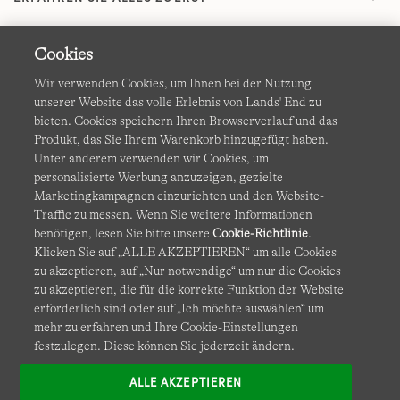
Cookies
Wir verwenden Cookies, um Ihnen bei der Nutzung
unserer Website das volle Erlebnis von Lands' End zu
bieten. Cookies speichern Ihren Browserverlauf und das
Produkt, das Sie Ihrem Warenkorb hinzugefügt haben.
AGB
Datenschutz & Sicherheit
Unter anderem verwenden wir Cookies, um
personalisierte Werbung anzuzeigen, gezielte
Cookies
-
Ich möchte auswählen
Barrierefreiheit
Marketingkampagnen einzurichten und den Website-
Traffic zu messen. Wenn Sie weitere Informationen
Site Map
Internationale Websites
benötigen, lesen Sie bitte unsere
Cookie-Richtlinie
.
Klicken Sie auf „ALLE AKZEPTIEREN“ um alle Cookies
zu akzeptieren, auf „Nur notwendige“ um nur die Cookies
Diese Website ist durch reCAPTCHA geschützt. Es gelten die
zu akzeptieren, die für die korrekte Funktion der Website
Datenschutzerklärung
und
Nutzungsbedingungen
von
erforderlich sind oder auf „Ich möchte auswählen“ um
Google.
mehr zu erfahren und Ihre Cookie-Einstellungen
festzulegen. Diese können Sie jederzeit ändern.
ALLE AKZEPTIEREN