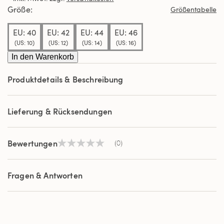
derselben
Größe
Größentabelle
Seite.
EU: 40
EU: 42
EU: 44
EU: 46
(US: 10)
(US: 12)
(US: 14)
(US: 16)
In den Warenkorb
Produktdetails & Beschreibung
Lieferung & Rücksendungen
Bewertungen
(0)
Kein
Beurteilungswert
Link
auf
Fragen & Antworten
derselben
Seite.