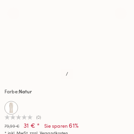
/
Natur
Farbe
selected
(0)
Kein
31 € *
61%
Beurteilungswert
Sie sparen
79,99 €
Link
* inkl. MwSt. zzgl.
Versandkosten
auf