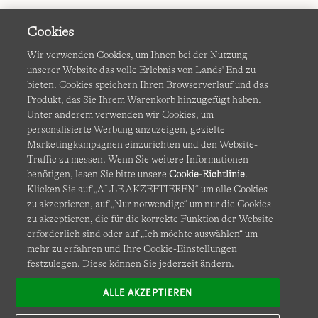
Cookies
Wir verwenden Cookies, um Ihnen bei der Nutzung
unserer Website das volle Erlebnis von Lands' End zu
bieten. Cookies speichern Ihren Browserverlauf und das
Produkt, das Sie Ihrem Warenkorb hinzugefügt haben.
AGB
Datenschutz & Sicherheit
Unter anderem verwenden wir Cookies, um
personalisierte Werbung anzuzeigen, gezielte
Cookies
-
Ich möchte auswählen
Barrierefreiheit
Marketingkampagnen einzurichten und den Website-
Traffic zu messen. Wenn Sie weitere Informationen
Site Map
Internationale Websites
benötigen, lesen Sie bitte unsere
Cookie-Richtlinie
.
Klicken Sie auf „ALLE AKZEPTIEREN“ um alle Cookies
zu akzeptieren, auf „Nur notwendige“ um nur die Cookies
Diese Website ist durch reCAPTCHA geschützt. Es gelten die
zu akzeptieren, die für die korrekte Funktion der Website
Datenschutzerklärung
und
Nutzungsbedingungen
von
erforderlich sind oder auf „Ich möchte auswählen“ um
Google.
mehr zu erfahren und Ihre Cookie-Einstellungen
festzulegen. Diese können Sie jederzeit ändern.
ALLE AKZEPTIEREN