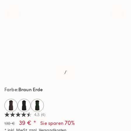
/
Braun Erde
Farbe
selected
4.5
(4)
4.5
39 € *
70%
von
Sie sparen
130 €
5
* inkl. MwSt. zzgl.
Versandkosten
Sternen,