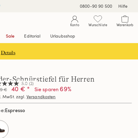
0800-90 90 500
Hilfe
Konto
Wunschliste
Warenkorb
Sale
Editorial
Urlaubsshop
Details
der-Schnürstiefel für Herren
5.0
(2)
40 € *
69%
Sie sparen
99 €
l. MwSt. zzgl.
Versandkosten
nen,
hschnittswert
Espresso
be
ertung.
d
ews.
selected