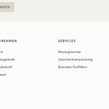
NDEN
RNEHMEN
SERVICES
ns
Monogramme
nangebote
Geschenkverpackung
ufsrecht
Business Outfitters
ssum