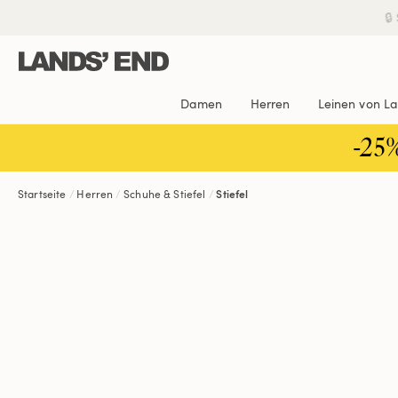
Direkt
Direkt
Direkt

zum
zur
zur
Inhalt
Navigation
Suche
Damen
Herren
Leinen von L
-25
Startseite
Herren
Schuhe & Stiefel
Stiefel