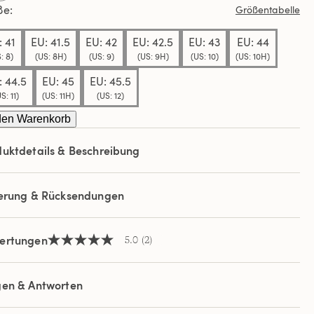
ße
Größentabelle
elben
e.
: 41
EU: 41.5
EU: 42
EU: 42.5
EU: 43
EU: 44
: 8)
(US: 8H)
(US: 9)
(US: 9H)
(US: 10)
(US: 10H)
: 44.5
EU: 45
EU: 45.5
S: 11)
(US: 11H)
(US: 12)
den Warenkorb
uktdetails & Beschreibung
ferung & Rücksendungen
ertungen
5.0
(2)
5.0
von
5
Sternen,
gen & Antworten
Durchschnittswert
der
Bewertung.