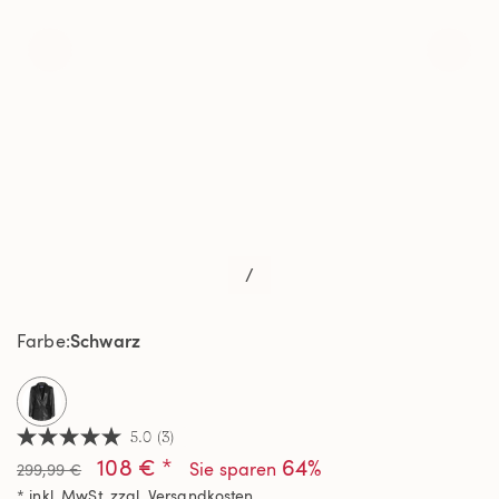
/
Schwarz
Farbe
selected
5.0
(3)
5.0
108 € *
64%
von
Sie sparen
299,99 €
5
* inkl. MwSt. zzgl.
Versandkosten
Sternen,