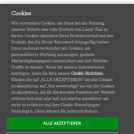
Cookies
Wir verwenden Cookies, um Ihnen bei der Nutzung
unserer Website das volle Erlebnis von Lands' End zu
bieten. Cookies speichern Ihren Browserverlauf und das
Produkt, das Sie Ihrem Warenkorb hinzugefügt haben.
AGB
Datenschutz & Sicherheit
Unter anderem verwenden wir Cookies, um
personalisierte Werbung anzuzeigen, gezielte
Cookies
-
Ich möchte auswählen
Barrierefreiheit
Marketingkampagnen einzurichten und den Website-
Traffic zu messen. Wenn Sie weitere Informationen
Site Map
Internationale Websites
benötigen, lesen Sie bitte unsere
Cookie-Richtlinie
.
Klicken Sie auf „ALLE AKZEPTIEREN“ um alle Cookies
zu akzeptieren, auf „Nur notwendige“ um nur die Cookies
Diese Website ist durch reCAPTCHA geschützt. Es gelten die
zu akzeptieren, die für die korrekte Funktion der Website
Datenschutzerklärung
und
Nutzungsbedingungen
von
erforderlich sind oder auf „Ich möchte auswählen“ um
Google.
mehr zu erfahren und Ihre Cookie-Einstellungen
festzulegen. Diese können Sie jederzeit ändern.
ALLE AKZEPTIEREN