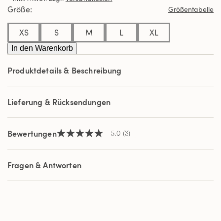
Durchschnittswert
Größe
Größentabelle
der
Bewertung.
Read
XS
S
M
L
XL
3
Reviews.
In den Warenkorb
Link
auf
Produktdetails & Beschreibung
derselben
Seite.
Lieferung & Rücksendungen
Bewertungen
5.0
(3)
5.0
von
5
Sternen,
Fragen & Antworten
Durchschnittswert
der
Bewertung.
Read
3
Reviews.
Link