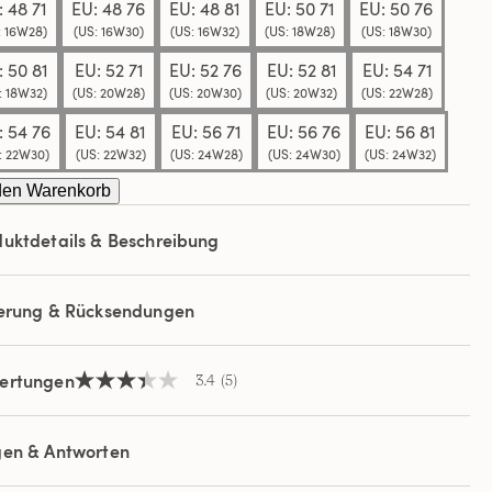
: 48 71
EU: 48 76
EU: 48 81
EU: 50 71
EU: 50 76
: 16W28)
(US: 16W30)
(US: 16W32)
(US: 18W28)
(US: 18W30)
: 50 81
EU: 52 71
EU: 52 76
EU: 52 81
EU: 54 71
: 18W32)
(US: 20W28)
(US: 20W30)
(US: 20W32)
(US: 22W28)
: 54 76
EU: 54 81
EU: 56 71
EU: 56 76
EU: 56 81
: 22W30)
(US: 22W32)
(US: 24W28)
(US: 24W30)
(US: 24W32)
den Warenkorb
uktdetails & Beschreibung
ferung & Rücksendungen
ertungen
3.4
(5)
3.4
von
5
Sternen,
gen & Antworten
Durchschnittswert
der