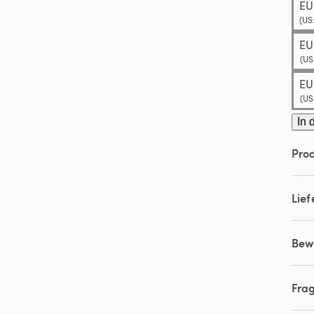
EU
(US
EU
(US
EU
(US
In 
Prod
Lie
Bew
Fra