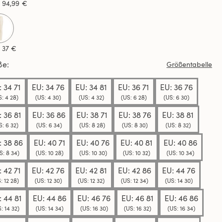
ews.
s
94,99 €
elben
selected
e.
s
37 €
ße
Größentabelle
 34 71
EU: 34 76
EU: 34 81
EU: 36 71
EU: 36 76
(US: 4 28)
(US: 4 30)
(US: 4 32)
(US: 6 28)
(US: 6 30)
: 36 81
EU: 36 86
EU: 38 71
EU: 38 76
EU: 38 81
(US: 6 32)
(US: 6 34)
(US: 8 28)
(US: 8 30)
(US: 8 32)
: 38 86
EU: 40 71
EU: 40 76
EU: 40 81
EU: 40 86
(US: 8 34)
(US: 10 28)
(US: 10 30)
(US: 10 32)
(US: 10 34)
 42 71
EU: 42 76
EU: 42 81
EU: 42 86
EU: 44 76
: 12 28)
(US: 12 30)
(US: 12 32)
(US: 12 34)
(US: 14 30)
: 44 81
EU: 44 86
EU: 46 76
EU: 46 81
EU: 46 86
: 14 32)
(US: 14 34)
(US: 16 30)
(US: 16 32)
(US: 16 34)