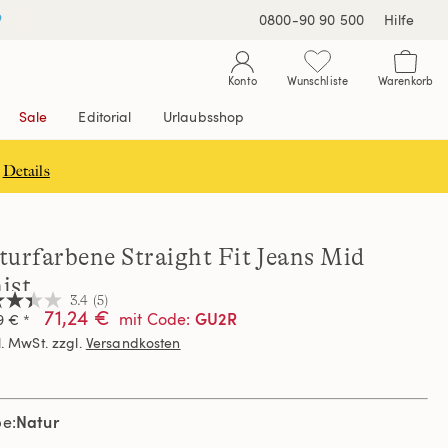
0800-90 90 500
Hilfe
Konto
Wunschliste
Warenkorb
Sale
Editorial
Urlaubsshop
Details
turfarbene Straight Fit Jeans Mid
ist
3.4
(5)
71,24 €
GU2R
mit Code
:
9 € *
l. MwSt. zzgl.
Versandkosten
nen,
hschnittswert
ertung.
Natur
d
be