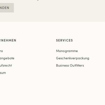
NDEN
RNEHMEN
SERVICES
ns
Monogramme
nangebote
Geschenkverpackung
ufsrecht
Business Outfitters
ssum