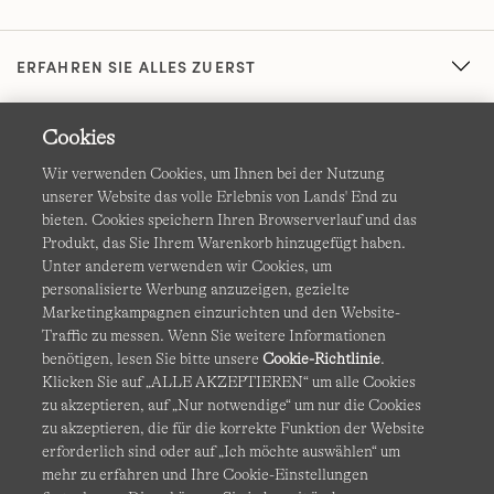
ERFAHREN SIE ALLES ZUERST
Cookies
Wir verwenden Cookies, um Ihnen bei der Nutzung
unserer Website das volle Erlebnis von Lands' End zu
bieten. Cookies speichern Ihren Browserverlauf und das
Produkt, das Sie Ihrem Warenkorb hinzugefügt haben.
AGB
Datenschutz & Sicherheit
Unter anderem verwenden wir Cookies, um
personalisierte Werbung anzuzeigen, gezielte
Cookies
-
Ich möchte auswählen
Barrierefreiheit
Marketingkampagnen einzurichten und den Website-
Traffic zu messen. Wenn Sie weitere Informationen
Site Map
Internationale Websites
benötigen, lesen Sie bitte unsere
Cookie-Richtlinie
.
Klicken Sie auf „ALLE AKZEPTIEREN“ um alle Cookies
zu akzeptieren, auf „Nur notwendige“ um nur die Cookies
Diese Website ist durch reCAPTCHA geschützt. Es gelten die
zu akzeptieren, die für die korrekte Funktion der Website
Datenschutzerklärung
und
Nutzungsbedingungen
von
erforderlich sind oder auf „Ich möchte auswählen“ um
Google.
mehr zu erfahren und Ihre Cookie-Einstellungen