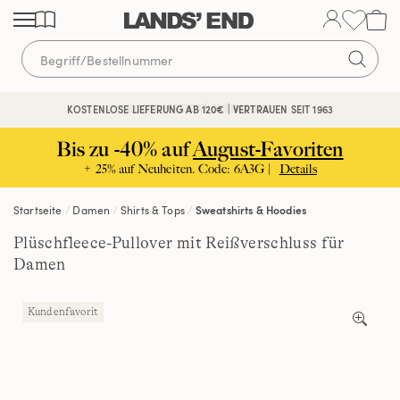
Direkt
Direkt
Direkt
zum
zur
zur
Inhalt
Navigation
Suche
KOSTENFREIE RÜCKSENDUNG
KOSTENLOSE LIEFERUNG AB 120€ | VERTRAUEN SEIT 1963
Bis zu -40% auf
August-Favoriten
+ 25% auf Neuheiten. Code: 6A3G |
Details
Startseite
Damen
Shirts & Tops
Sweatshirts & Hoodies
Plüschfleece-Pullover mit Reißverschluss für
Damen