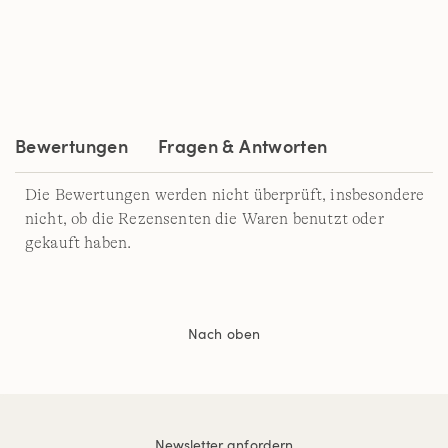
Bewertung.
Read
21
Reviews.
Link
auf
derselben
Seite.
Bewertungen
Fragen & Antworten
Die Bewertungen werden nicht überprüft, insbesondere
nicht, ob die Rezensenten die Waren benutzt oder
gekauft haben.
Nach oben
Newsletter anfordern