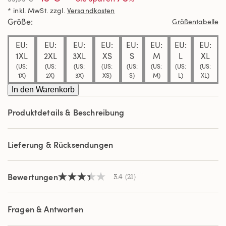
5
* inkl. MwSt. zzgl.
Versandkosten
Sternen,
Durchschnittswert
Größe
Größentabelle
der
Bewertung.
EU:
EU:
EU:
EU:
EU:
EU:
EU:
EU:
Read
21
1XL
2XL
3XL
XS
S
M
L
XL
Reviews.
(US:
(US:
(US:
(US:
(US:
(US:
(US:
(US:
Link
1X)
2X)
3X)
XS)
S)
M)
L)
XL)
auf
derselben
In den Warenkorb
Seite.
Produktdetails & Beschreibung
Lieferung & Rücksendungen
Bewertungen
3.4
(21)
3.4
von
5
Sternen,
Fragen & Antworten
Durchschnittswert
der