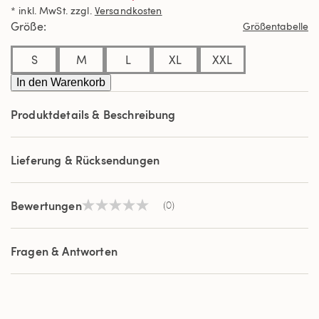
Link
* inkl. MwSt. zzgl.
Versandkosten
auf
derselben
Größe
Größentabelle
Seite.
S
M
L
XL
XXL
In den Warenkorb
Produktdetails & Beschreibung
Lieferung & Rücksendungen
Bewertungen
(0)
Kein
Beurteilungswert
Link
auf
Fragen & Antworten
derselben
Seite.