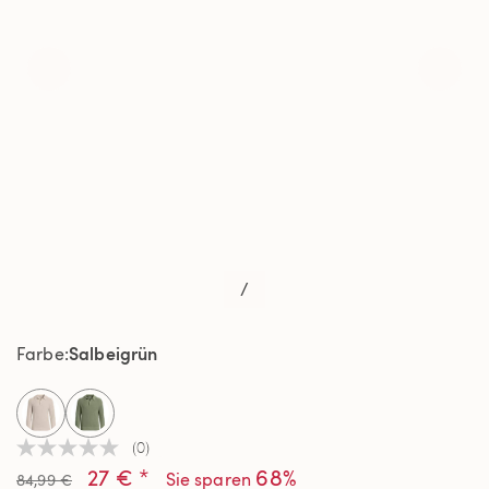
/
Salbeigrün
Farbe
selected
(0)
Kein
27 € *
68%
Beurteilungswert
Sie sparen
84,99 €