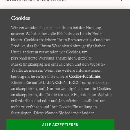
Cookies
Wir verwenden Cookies, um Ihnen bei der Nutzung
unserer Website das volle Erlebnis von Lands' End zu
bieten. Cookies speichern Ihren Browserverlauf und das
Produkt, das Sie Ihrem Warenkorb hinzugefügt haben.
AGB
Datenschutz & Sicherheit
Unter anderem verwenden wir Cookies, um
personalisierte Werbung anzuzeigen, gezielte
Cookies
-
Ich möchte auswählen
Barrierefreiheit
Marketingkampagnen einzurichten und den Website-
Traffic zu messen. Wenn Sie weitere Informationen
Site Map
Internationale Websites
benötigen, lesen Sie bitte unsere
Cookie-Richtlinie
.
Klicken Sie auf „ALLE AKZEPTIEREN“ um alle Cookies
zu akzeptieren, auf „Nur notwendige“ um nur die Cookies
Diese Website ist durch reCAPTCHA geschützt. Es gelten die
zu akzeptieren, die für die korrekte Funktion der Website
Datenschutzerklärung
und
Nutzungsbedingungen
von
erforderlich sind oder auf „Ich möchte auswählen“ um
Google.
mehr zu erfahren und Ihre Cookie-Einstellungen
festzulegen. Diese können Sie jederzeit ändern.
ALLE AKZEPTIEREN