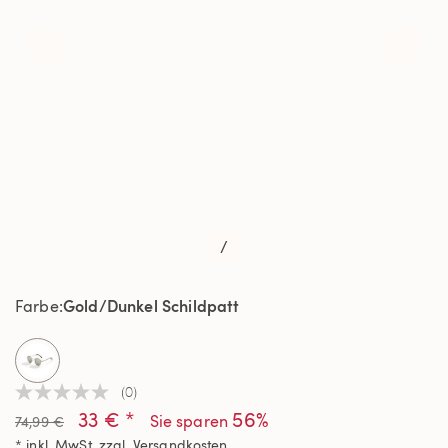
/
Gold/Dunkel Schildpatt
Farbe
selected
(0)
Kein
33 € *
56%
Beurteilungswert
Sie sparen
74,99 €
Link
* inkl. MwSt. zzgl.
Versandkosten
auf