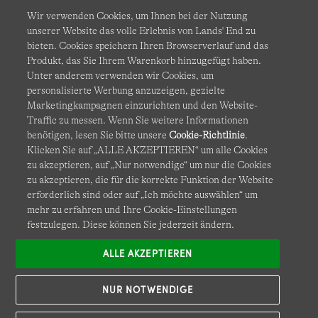
Wir verwenden Cookies, um Ihnen bei der Nutzung
unserer Website das volle Erlebnis von Lands' End zu
bieten. Cookies speichern Ihren Browserverlauf und das
Produkt, das Sie Ihrem Warenkorb hinzugefügt haben.
AGB
Datenschutz & Sicherheit
Unter anderem verwenden wir Cookies, um
personalisierte Werbung anzuzeigen, gezielte
Cookies
-
Ich möchte auswählen
Barrierefreiheit
Marketingkampagnen einzurichten und den Website-
Traffic zu messen. Wenn Sie weitere Informationen
Site Map
Internationale Websites
benötigen, lesen Sie bitte unsere
Cookie-Richtlinie
.
Klicken Sie auf „ALLE AKZEPTIEREN“ um alle Cookies
zu akzeptieren, auf „Nur notwendige“ um nur die Cookies
Diese Website ist durch reCAPTCHA geschützt. Es gelten die
zu akzeptieren, die für die korrekte Funktion der Website
Datenschutzerklärung
und
Nutzungsbedingungen
von
erforderlich sind oder auf „Ich möchte auswählen“ um
Google.
mehr zu erfahren und Ihre Cookie-Einstellungen
festzulegen. Diese können Sie jederzeit ändern.
ALLE AKZEPTIEREN
NUR NOTWENDIGE