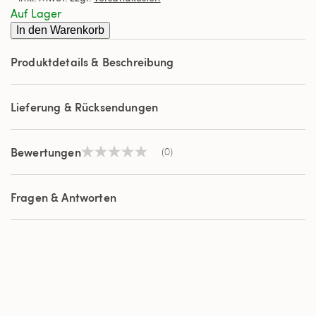
derselben
Auf Lager
Seite.
In den Warenkorb
Produktdetails & Beschreibung
Lieferung & Rücksendungen
Bewertungen
(0)
Kein
Beurteilungswert
Link
auf
Fragen & Antworten
derselben
Seite.