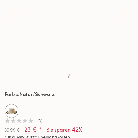
/
Natur/Schwarz
Farbe
selected
(0)
Kein
23 € *
42%
Beurteilungswert
Sie sparen
39,99 €
Link
* inkl. MwSt. zzgl.
Versandkosten
auf