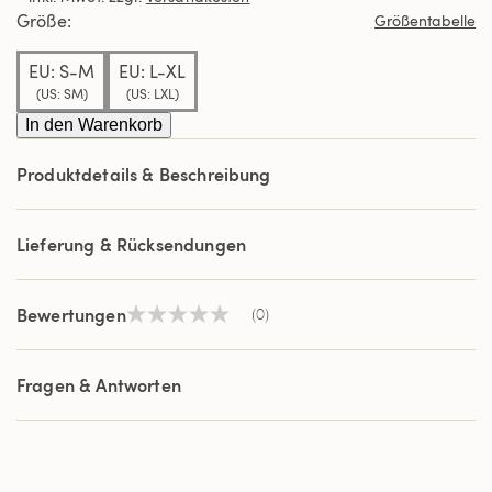
derselben
Größe
Größentabelle
Seite.
EU: S-M
EU: L-XL
(US: SM)
(US: LXL)
In den Warenkorb
Produktdetails & Beschreibung
Lieferung & Rücksendungen
Bewertungen
(0)
Kein
Beurteilungswert
Link
auf
Fragen & Antworten
derselben
Seite.