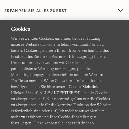
ERFAHREN SIE ALLES ZUERST
Cookies
Wir verwenden Cookies, um Ihnen bei der Nutzung
unserer Website das volle Erlebnis von Lands' End zu
bieten. Cookies speichern Ihren Browserverlauf und das
Produkt, das Sie Ihrem Warenkorb hinzugefügt haben.
AGB
Datenschutz & Sicherheit
Unter anderem verwenden wir Cookies, um
personalisierte Werbung anzuzeigen, gezielte
Cookies
-
Ich möchte auswählen
Barrierefreiheit
Marketingkampagnen einzurichten und den Website-
Traffic zu messen. Wenn Sie weitere Informationen
Site Map
Internationale Websites
benötigen, lesen Sie bitte unsere
Cookie-Richtlinie
.
Klicken Sie auf „ALLE AKZEPTIEREN“ um alle Cookies
zu akzeptieren, auf „Nur notwendige“ um nur die Cookies
Diese Website ist durch reCAPTCHA geschützt. Es gelten die
zu akzeptieren, die für die korrekte Funktion der Website
Datenschutzerklärung
und
Nutzungsbedingungen
von
erforderlich sind oder auf „Ich möchte auswählen“ um
Google.
mehr zu erfahren und Ihre Cookie-Einstellungen
festzulegen. Diese können Sie jederzeit ändern.