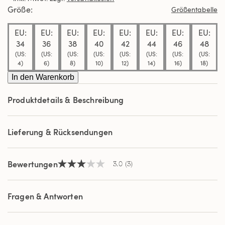
Durchschnittswert
Größe
Größentabelle
der
Bewertung.
EU:
EU:
EU:
EU:
EU:
EU:
EU:
EU:
Read
3
34
36
38
40
42
44
46
48
Reviews.
(US:
(US:
(US:
(US:
(US:
(US:
(US:
(US:
Link
4)
6)
8)
10)
12)
14)
16)
18)
auf
derselben
In den Warenkorb
Seite.
Produktdetails & Beschreibung
Lieferung & Rücksendungen
Bewertungen
3.0
(3)
3.0
von
5
Sternen,
Fragen & Antworten
Durchschnittswert
der
Bewertung.
Read