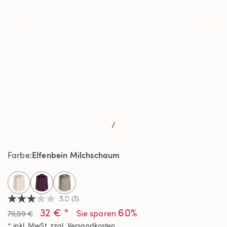
/
Elfenbein Milchschaum
Farbe
selected
3.0
(3)
3.0
32 € *
60%
von
Sie sparen
79,99 €
5
* inkl. MwSt. zzgl.
Versandkosten
Sternen,