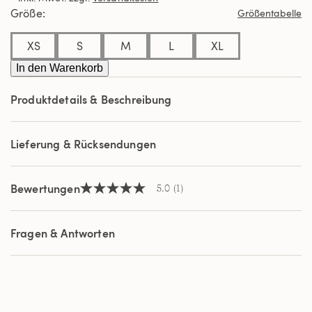
Durchschnittswert
Größe
Größentabelle
der
Bewertung.
Read
XS
S
M
L
XL
a
Review.
In den Warenkorb
Link
auf
Produktdetails & Beschreibung
derselben
Seite.
Lieferung & Rücksendungen
Bewertungen
5.0
(1)
5.0
von
5
Sternen,
Fragen & Antworten
Durchschnittswert
der
Bewertung.
Read
a
Review.
Link