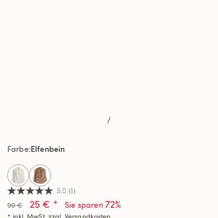
/
Elfenbein
Farbe
selected
5.0
(1)
5.0
25 € *
72%
von
Sie sparen
90 €
5
* inkl. MwSt. zzgl.
Versandkosten
Sternen,