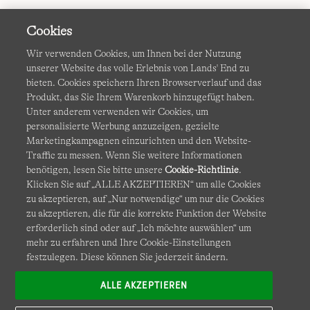
Cookies
Wir verwenden Cookies, um Ihnen bei der Nutzung
unserer Website das volle Erlebnis von Lands' End zu
bieten. Cookies speichern Ihren Browserverlauf und das
Produkt, das Sie Ihrem Warenkorb hinzugefügt haben.
AGB
Datenschutz & Sicherheit
Unter anderem verwenden wir Cookies, um
personalisierte Werbung anzuzeigen, gezielte
Cookies
-
Ich möchte auswählen
Barrierefreiheit
Marketingkampagnen einzurichten und den Website-
Traffic zu messen. Wenn Sie weitere Informationen
Site Map
Internationale Websites
benötigen, lesen Sie bitte unsere
Cookie-Richtlinie
.
Klicken Sie auf „ALLE AKZEPTIEREN“ um alle Cookies
zu akzeptieren, auf „Nur notwendige“ um nur die Cookies
Diese Website ist durch reCAPTCHA geschützt. Es gelten die
zu akzeptieren, die für die korrekte Funktion der Website
Datenschutzerklärung
und
Nutzungsbedingungen
von
erforderlich sind oder auf „Ich möchte auswählen“ um
Google.
mehr zu erfahren und Ihre Cookie-Einstellungen
festzulegen. Diese können Sie jederzeit ändern.
ALLE AKZEPTIEREN