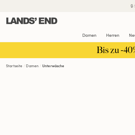
Direkt
Direkt
Direkt

zum
zur
zur
Inhalt
Navigation
Suche
Damen
Herren
Ne
Bis zu -40
Startseite
Damen
Unterwäsche