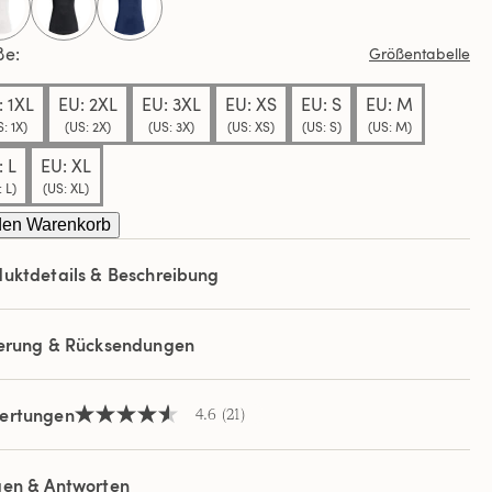
selected
elben
e.
ße
Größentabelle
: 1XL
EU: 2XL
EU: 3XL
EU: XS
EU: S
EU: M
: 1X)
(US: 2X)
(US: 3X)
(US: XS)
(US: S)
(US: M)
: L
EU: XL
 L)
(US: XL)
den Warenkorb
uktdetails & Beschreibung
ferung & Rücksendungen
ertungen
4.6
(21)
4.6
von
5
Sternen,
gen & Antworten
Durchschnittswert