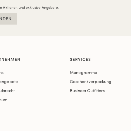
re Aktionen und exklusive Angebote.
NDEN
RNEHMEN
SERVICES
ns
Monogramme
nangebote
Geschenkverpackung
ufsrecht
Business Outfitters
ssum