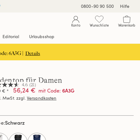
0800-90 90 500
Hilfe
Konto
Wunschliste
Warenkorb
Editorial
Urlaubsshop
ode: 6A3G |
Details
identop für Damen
4.6
(21)
56,24 €
6A3G
mit Code
:
9 € *
l. MwSt. zzgl.
Versandkosten
nen,
hschnittswert
ertung.
Schwarz
d
be
ews.