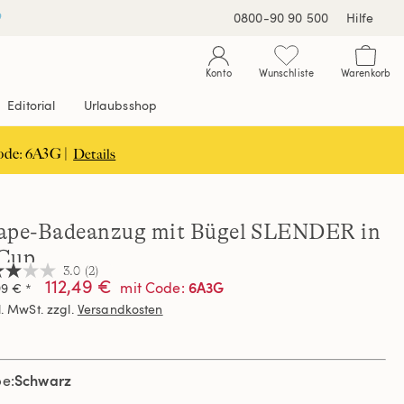
0800-90 90 500
Hilfe
Konto
Wunschliste
Warenkorb
Editorial
Urlaubsshop
ode: 6A3G |
Details
ape-Badeanzug mit Bügel SLENDER in
Cup
3.0
(2)
112,49 €
6A3G
mit Code
:
99 € *
l. MwSt. zzgl.
Versandkosten
nen,
hschnittswert
ertung.
Schwarz
d
be