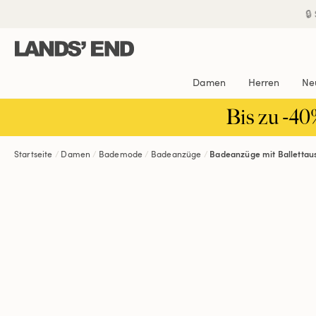
Direkt
Direkt
Direkt

zum
zur
zur
Inhalt
Navigation
Suche
Damen
Herren
Ne
Bis zu -40
Startseite
Damen
Bademode
Badeanzüge
Badeanzüge mit Ballettaus