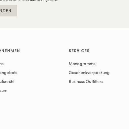
NDEN
RNEHMEN
SERVICES
ns
Monogramme
nangebote
Geschenkverpackung
ufsrecht
Business Outfitters
ssum