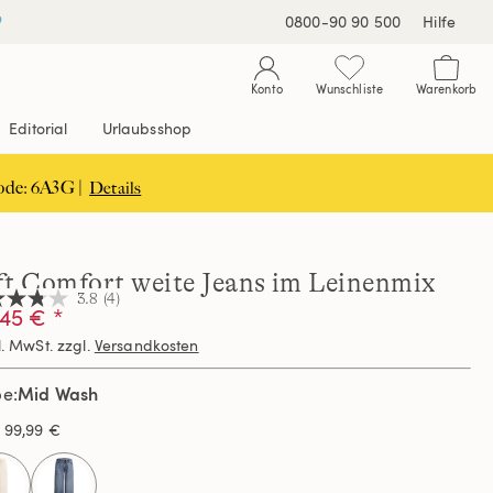
0800-90 90 500
Hilfe
Konto
Wunschliste
Warenkorb
Editorial
Urlaubsshop
ode: 6A3G |
Details
ft Comfort weite Jeans im Leinenmix
3.8
(4)
45 € *
l. MwSt. zzgl.
Versandkosten
nen,
hschnittswert
Mid Wash
be
ertung.
s
99,99 €
d
ews.