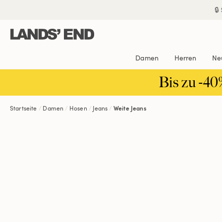
Direkt
Direkt
Direkt

zum
zur
zur
Inhalt
Navigation
Suche
Damen
Herren
Ne
Bis zu -40
Startseite
Damen
Hosen
Jeans
Weite Jeans