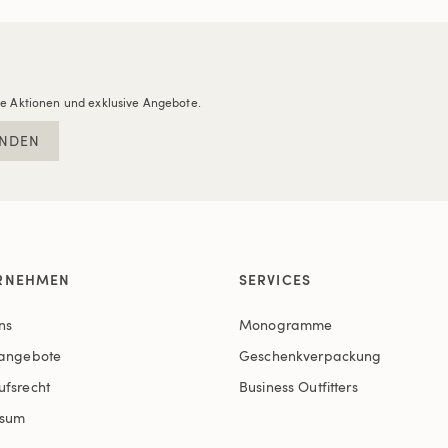
re Aktionen und exklusive Angebote.
NDEN
RNEHMEN
SERVICES
ns
Monogramme
nangebote
Geschenkverpackung
ufsrecht
Business Outfitters
ssum