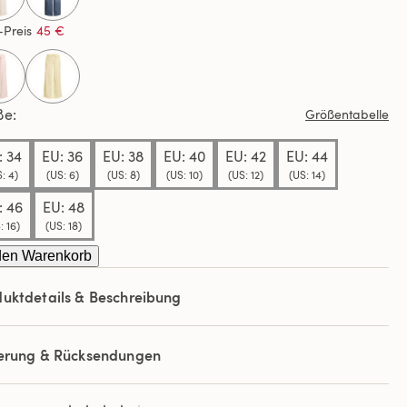
selected
elben
-Preis
45 €
e.
ße
Größentabelle
: 34
EU: 36
EU: 38
EU: 40
EU: 42
EU: 44
: 4)
(US: 6)
(US: 8)
(US: 10)
(US: 12)
(US: 14)
: 46
EU: 48
: 16)
(US: 18)
den Warenkorb
uktdetails & Beschreibung
ferung & Rücksendungen