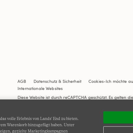
AGB
Datenschutz & Sicherheit
Cookies
-
Ich möchte a
Internationale Websites
Diese Website ist durch reCAPTCHA geschützt. Es gelten di
Nutzungsbedingungen
von Google.
as volle Erlebnis von Lands' End zu bieten.
Ihrem Warenkorb hinzugefügt haben. Unter
zeigen, gezielte Marketingkampagnen