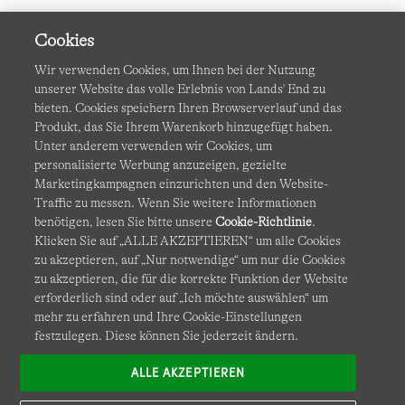
Cookies
Wir verwenden Cookies, um Ihnen bei der Nutzung
unserer Website das volle Erlebnis von Lands' End zu
bieten. Cookies speichern Ihren Browserverlauf und das
Produkt, das Sie Ihrem Warenkorb hinzugefügt haben.
AGB
Datenschutz & Sicherheit
Unter anderem verwenden wir Cookies, um
personalisierte Werbung anzuzeigen, gezielte
Cookies
-
Ich möchte auswählen
Barrierefreiheit
Marketingkampagnen einzurichten und den Website-
Traffic zu messen. Wenn Sie weitere Informationen
Site Map
Internationale Websites
benötigen, lesen Sie bitte unsere
Cookie-Richtlinie
.
Klicken Sie auf „ALLE AKZEPTIEREN“ um alle Cookies
zu akzeptieren, auf „Nur notwendige“ um nur die Cookies
Diese Website ist durch reCAPTCHA geschützt. Es gelten die
zu akzeptieren, die für die korrekte Funktion der Website
Datenschutzerklärung
und
Nutzungsbedingungen
von
erforderlich sind oder auf „Ich möchte auswählen“ um
Google.
mehr zu erfahren und Ihre Cookie-Einstellungen
festzulegen. Diese können Sie jederzeit ändern.
ALLE AKZEPTIEREN