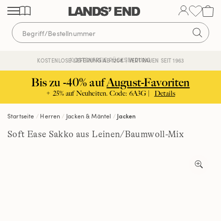
Direkt
Direkt
Direkt
zum
zur
zur
Inhalt
Navigation
Suche
KOSTENFREIE RÜCKSENDUNG
KOSTENLOSE LIEFERUNG AB 120€ | VERTRAUEN SEIT 1963
Bis zu -40% auf
August-Favoriten
+ 25% auf Neuheiten. Code: 6A3G |
Details
Startseite
Herren
Jacken & Mäntel
Jacken
Soft Ease Sakko aus Leinen/Baumwoll-Mix