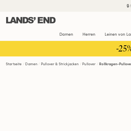
Direkt
Direkt
Direkt

zum
zur
zur
Inhalt
Navigation
Suche
Damen
Herren
Leinen von L
-25
Startseite
Damen
Pullover & Strickjacken
Pullover
Rollkragen-Pullove