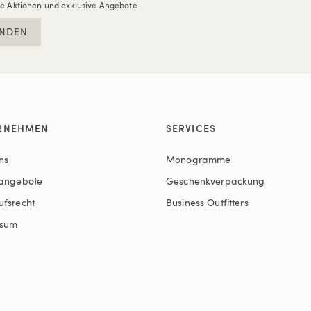
re Aktionen und exklusive Angebote.
NDEN
RNEHMEN
SERVICES
ns
Monogramme
nangebote
Geschenkverpackung
ufsrecht
Business Outfitters
ssum