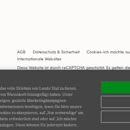
AGB
Datenschutz & Sicherheit
Cookies
-
Ich möchte a
Internationale Websites
Diese Website ist durch reCAPTCHA geschützt. Es gelten di
Nutzungsbedingungen
von Google.
as volle Erlebnis von Lands' End zu bieten.
Ihrem Warenkorb hinzugefügt haben. Unter
zeigen, gezielte Marketingkampagnen
nformationen benötigen, lesen Sie bitte unsere
okies zu akzeptieren, auf „Nur notwendige“ um
bsite erforderlich sind oder auf „Ich möchte
© COPYRIGHT
LANDS' END EUROPE
zulegen. Diese können Sie jederzeit ändern.