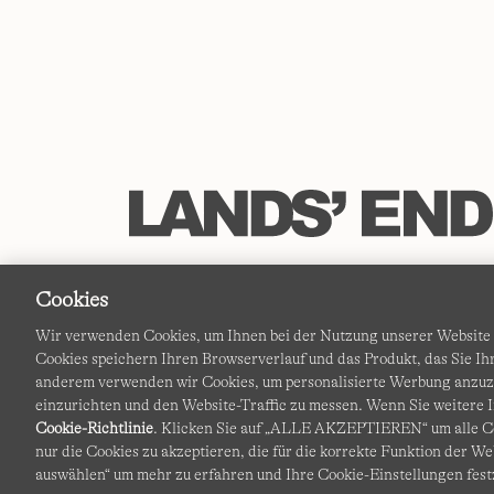
Cookies
Wir verwenden Cookies, um Ihnen bei der Nutzung unserer Website d
Cookies speichern Ihren Browserverlauf und das Produkt, das Sie 
anderem verwenden wir Cookies, um personalisierte Werbung anzu
einzurichten und den Website-Traffic zu messen. Wenn Sie weitere I
Cookie-Richtlinie
. Klicken Sie auf „ALLE AKZEPTIEREN“ um alle Co
nur die Cookies zu akzeptieren, die für die korrekte Funktion der We
auswählen“ um mehr zu erfahren und Ihre Cookie-Einstellungen fest