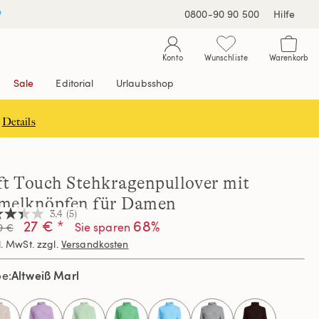
0800-90 90 500
Hilfe
Konto
Wunschliste
Warenkorb
Sale
Editorial
Urlaubsshop
Details
ft Touch Stehkragenpullover mit
melknöpfen für Damen
3.4
(5)
27 € *
68%
Sie sparen
9 €
l. MwSt. zzgl.
Versandkosten
nen,
hschnittswert
Altweiß Marl
be
ertung.
d