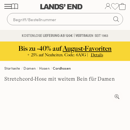
Direkt
Direkt
Direkt
zum
zur
zur
Inhalt
Navigation
Suche
KOSTENFREIE RÜCKSENDUNG
KOSTENLOSE LIEFERUNG AB 120€ | VERTRAUEN SEIT 1963
Bis zu -40% auf
August-Favoriten
+ 25% auf Neuheiten. Code: 6A3G |
Details
Startseite
Damen
Hosen
Cordhosen
Stretchcord-Hose mit weitem Bein für Damen