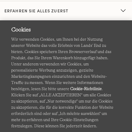
ERFAHREN SIE ALLES ZUERST
Cookies
Wir verwenden Cookies, um Ihnen bei der Nutzung
unserer Website das volle Erlebnis von Lands' End zu
bieten. Cookies speichern Ihren Browserverlauf und das
Produkt, das Sie Ihrem Warenkorb hinzugefügt haben.
AGB
Datenschutz & Sicherheit
Unter anderem verwenden wir Cookies, um
personalisierte Werbung anzuzeigen, gezielte
Cookies
-
Ich möchte auswählen
Barrierefreiheit
Marketingkampagnen einzurichten und den Website-
Traffic zu messen. Wenn Sie weitere Informationen
Site Map
Internationale Websites
benötigen, lesen Sie bitte unsere
Cookie-Richtlinie
.
Klicken Sie auf „ALLE AKZEPTIEREN“ um alle Cookies
zu akzeptieren, auf „Nur notwendige“ um nur die Cookies
Diese Website ist durch reCAPTCHA geschützt. Es gelten die
zu akzeptieren, die für die korrekte Funktion der Website
Datenschutzerklärung
und
Nutzungsbedingungen
von
erforderlich sind oder auf „Ich möchte auswählen“ um
Google.
mehr zu erfahren und Ihre Cookie-Einstellungen
festzulegen. Diese können Sie jederzeit ändern.