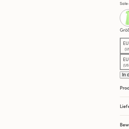
Sale
Grö
EU
(US
EU
(US:
In 
Prod
Lie
Bew