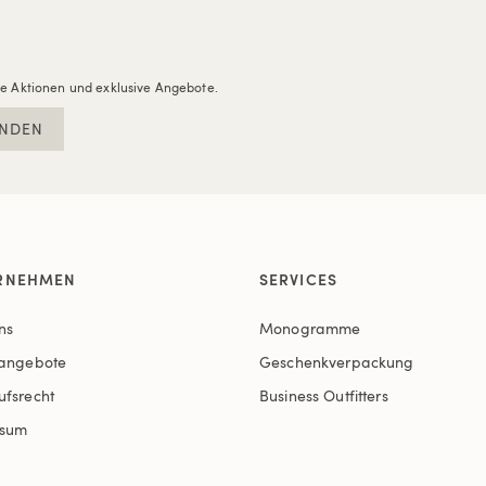
re Aktionen und exklusive Angebote.
NDEN
RNEHMEN
SERVICES
ns
Monogramme
nangebote
Geschenkverpackung
ufsrecht
Business Outfitters
ssum