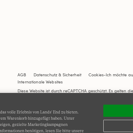
AGB
Datenschutz & Sicherheit
Cookies
-
Ich möchte a
Internationale Websites
Diese Website ist durch reCAPTCHA geschützt. Es gelten di
Nutzungsbedingungen
von Google.
as volle Erlebnis von Lands' End zu bieten.
Ihrem Warenkorb hinzugefügt haben. Unter
zeigen, gezielte Marketingkampagnen
nformationen benötigen, lesen Sie bitte unsere