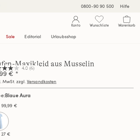
0800-90 90 500
Hilfe
Konto
Wunschliste
Warenkorb
Sale
Editorial
Urlaubsshop
ufen-Maxikleid aus Musselin
4.0
(6)
99 € *
l. MwSt. zzgl.
Versandkosten
nen,
hschnittswert
Blaue Aura
be
ertung.
s
99,99 €
d
ews.
selected
elben
s
27 €
e.