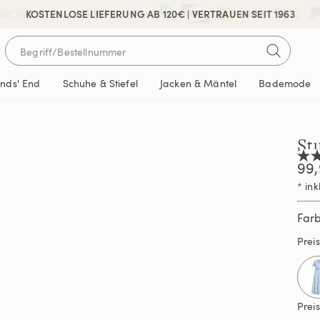
 SICHER BEZAHLEN
KOSTENLOSE LIEFERUNG AB 120€ | VERTRAUEN SEIT 1963
ands' End
Schuhe & Stiefel
Jacken & Mäntel
Bademode
St
4.0
99,
von
5
* ink
Ster
Durc
Far
der
Bew
Prei
Rea
6
Revi
Link
auf
ders
Prei
Seit