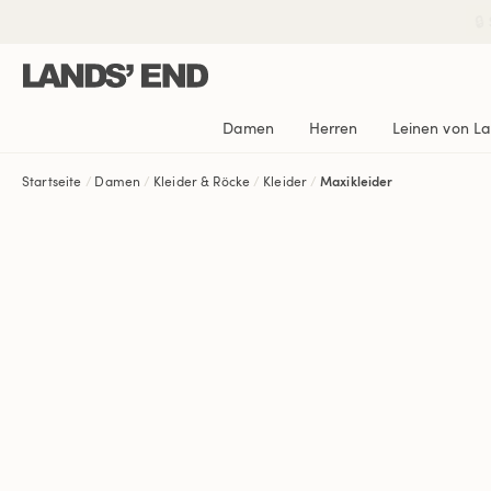
Direkt
Direkt
Direkt

zum
zur
zur
Inhalt
Navigation
Suche
Damen
Herren
Leinen von L
Startseite
Damen
Kleider & Röcke
Kleider
Maxikleider