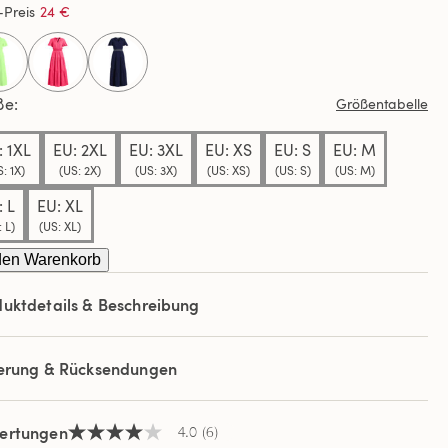
-Preis
24 €
ße
Größentabelle
: 1XL
EU: 2XL
EU: 3XL
EU: XS
EU: S
EU: M
: 1X)
(US: 2X)
(US: 3X)
(US: XS)
(US: S)
(US: M)
: L
EU: XL
 L)
(US: XL)
den Warenkorb
uktdetails & Beschreibung
ferung & Rücksendungen
ertungen
4.0
(6)
4.0