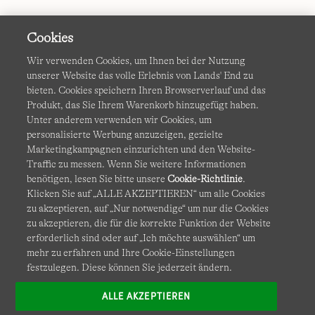
Cookies
Wir verwenden Cookies, um Ihnen bei der Nutzung
unserer Website das volle Erlebnis von Lands' End zu
bieten. Cookies speichern Ihren Browserverlauf und das
Produkt, das Sie Ihrem Warenkorb hinzugefügt haben.
AGB
Datenschutz & Sicherheit
Unter anderem verwenden wir Cookies, um
personalisierte Werbung anzuzeigen, gezielte
Cookies
-
Ich möchte auswählen
Barrierefreiheit
Marketingkampagnen einzurichten und den Website-
Traffic zu messen. Wenn Sie weitere Informationen
Site Map
Internationale Websites
benötigen, lesen Sie bitte unsere
Cookie-Richtlinie
.
Klicken Sie auf „ALLE AKZEPTIEREN“ um alle Cookies
zu akzeptieren, auf „Nur notwendige“ um nur die Cookies
Diese Website ist durch reCAPTCHA geschützt. Es gelten die
zu akzeptieren, die für die korrekte Funktion der Website
Datenschutzerklärung
und
Nutzungsbedingungen
von
erforderlich sind oder auf „Ich möchte auswählen“ um
Google.
mehr zu erfahren und Ihre Cookie-Einstellungen
festzulegen. Diese können Sie jederzeit ändern.
ALLE AKZEPTIEREN