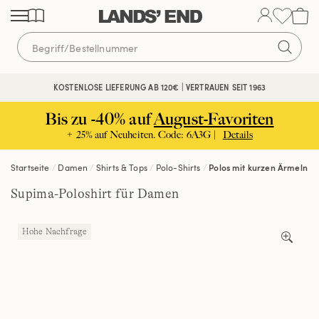
Direkt
Direkt
Direkt
zum
zur
zur
Inhalt
Navigation
Suche
KOSTENFREIE RÜCKSENDUNG
KOSTENLOSE LIEFERUNG AB 120€ | VERTRAUEN SEIT 1963
Bis zu -40% auf
August-Favoriten
+ 25% auf Neuheiten. Code: 6A3G |
Details
Startseite
Damen
Shirts & Tops
Polo-Shirts
Polos mit kurzen Ärmeln
Supima-Poloshirt für Damen