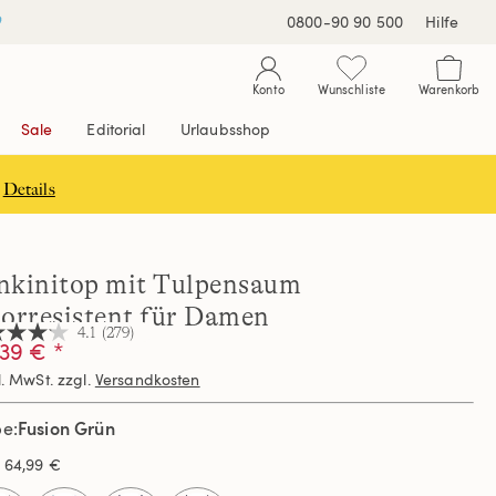
0800-90 90 500
Hilfe
Konto
Wunschliste
Warenkorb
Sale
Editorial
Urlaubsshop
Details
nkinitop mit Tulpensaum
lorresistent für Damen
4.1
(279)
39 € *
l. MwSt. zzgl.
Versandkosten
nen,
hschnittswert
Fusion Grün
be
ertung.
s
64,99 €
d