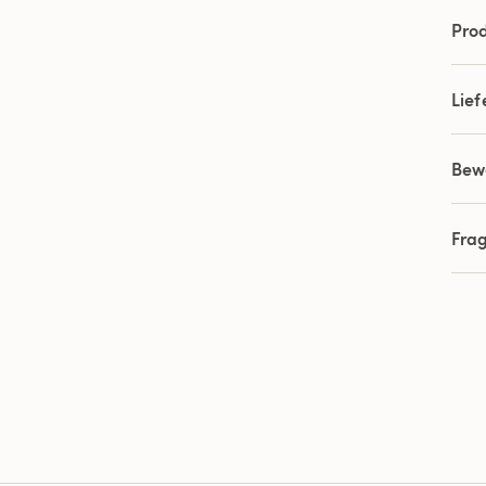
Prod
Lie
Bew
Fra