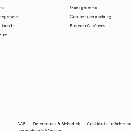
ns
Monogramme
nangebote
Geschenkverpackung
ufsrecht
Business Outfitters
ssum
AGB
Datenschutz & Sicherheit
Cookies
-
Ich möchte a
Internationale Websites