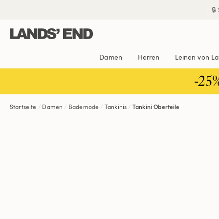
Direkt
Direkt
Direkt

zum
zur
zur
Inhalt
Navigation
Suche
Damen
Herren
Leinen von L
-25
Startseite
Damen
Bademode
Tankinis
Tankini Oberteile