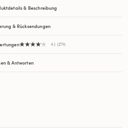
uktdetails & Beschreibung
ferung & Rücksendungen
ertungen
4.1
(279)
4.1
von
5
Sternen,
gen & Antworten
Durchschnittswert
der
Bewertung.
Read
279
Reviews.
Link
auf
derselben
Seite.