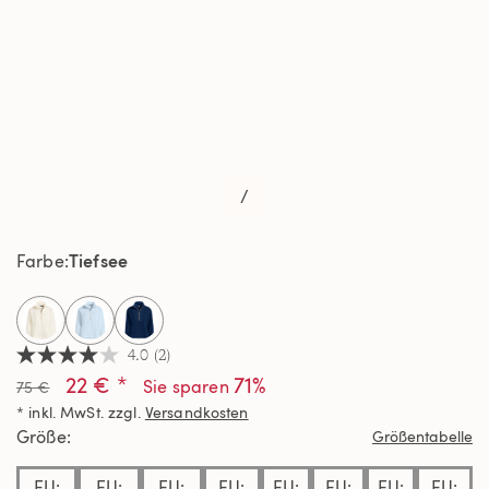
/
Tiefsee
Farbe
selected
4.0
(2)
4.0
22 € *
71%
von
Sie sparen
75 €
5
* inkl. MwSt. zzgl.
Versandkosten
Sternen,
Durchschnittswert
Größe
Größentabelle
der
Bewertung.
EU:
EU:
EU:
EU:
EU:
EU:
EU:
EU:
Read