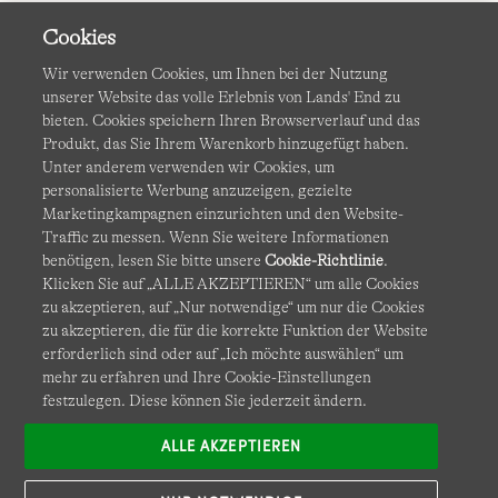
Cookies
Wir verwenden Cookies, um Ihnen bei der Nutzung
unserer Website das volle Erlebnis von Lands' End zu
bieten. Cookies speichern Ihren Browserverlauf und das
Produkt, das Sie Ihrem Warenkorb hinzugefügt haben.
AGB
Datenschutz & Sicherheit
Unter anderem verwenden wir Cookies, um
personalisierte Werbung anzuzeigen, gezielte
Cookies
-
Ich möchte auswählen
Barrierefreiheit
Marketingkampagnen einzurichten und den Website-
Traffic zu messen. Wenn Sie weitere Informationen
Site Map
Internationale Websites
benötigen, lesen Sie bitte unsere
Cookie-Richtlinie
.
Klicken Sie auf „ALLE AKZEPTIEREN“ um alle Cookies
zu akzeptieren, auf „Nur notwendige“ um nur die Cookies
Diese Website ist durch reCAPTCHA geschützt. Es gelten die
zu akzeptieren, die für die korrekte Funktion der Website
Datenschutzerklärung
und
Nutzungsbedingungen
von
erforderlich sind oder auf „Ich möchte auswählen“ um
Google.
mehr zu erfahren und Ihre Cookie-Einstellungen
festzulegen. Diese können Sie jederzeit ändern.
ALLE AKZEPTIEREN