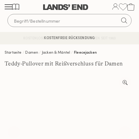
Direkt
Direkt
Direkt
zum
zur
zur
Inhalt
Navigation
Suche
KOSTENFREIE RÜCKSENDUNG
KOSTENLOSE LIEFERUNG AB 120€ | VERTRAUEN SEIT 1963
Startseite
Damen
Jacken & Mäntel
Fleecejacken
Teddy-Pullover mit Reißverschluss für Damen