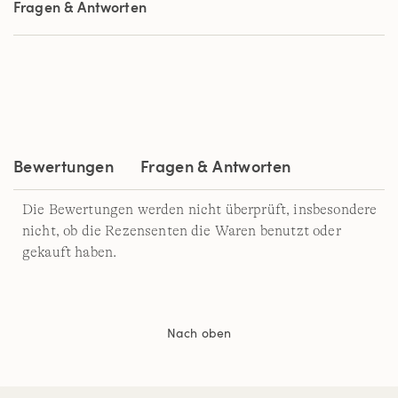
Fragen & Antworten
Durchschnittswert
der
Bewertung.
Read
7
Reviews.
Link
auf
derselben
Seite.
Bewertungen
Fragen & Antworten
Die Bewertungen werden nicht überprüft, insbesondere
nicht, ob die Rezensenten die Waren benutzt oder
gekauft haben.
Nach oben