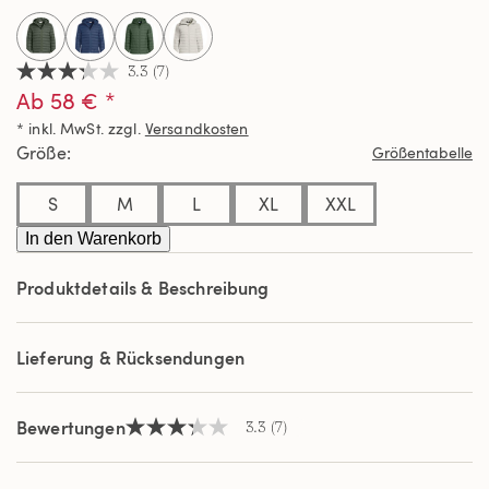
3.3
(7)
3.3
Ab 58 € *
von
5
* inkl. MwSt. zzgl.
Versandkosten
Sternen,
Durchschnittswert
Größe
Größentabelle
der
Bewertung.
Read
S
M
L
XL
XXL
7
Reviews.
In den Warenkorb
Link
auf
Produktdetails & Beschreibung
derselben
Seite.
Lieferung & Rücksendungen
Bewertungen
3.3
(7)
3.3
von
5
Sternen,