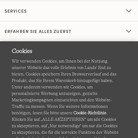
SERVICES
ERFAHREN SIE ALLES ZUERST
Cookies
Wir verwenden Cookies, um Ihnen bei der Nutzung
unserer Website das volle Erlebnis von Lands' End zu
bieten. Cookies speichern Ihren Browserverlauf und das
Produkt, das Sie Ihrem Warenkorb hinzugefügt haben.
AGB
Datenschutz & Sicherheit
Unter anderem verwenden wir Cookies, um
personalisierte Werbung anzuzeigen, gezielte
Cookies
-
Ich möchte auswählen
Barrierefreiheit
Marketingkampagnen einzurichten und den Website-
Traffic zu messen. Wenn Sie weitere Informationen
Site Map
Internationale Websites
benötigen, lesen Sie bitte unsere
Cookie-Richtlinie
.
Klicken Sie auf „ALLE AKZEPTIEREN“ um alle Cookies
zu akzeptieren, auf „Nur notwendige“ um nur die Cookies
Diese Website ist durch reCAPTCHA geschützt. Es gelten die
zu akzeptieren, die für die korrekte Funktion der Website
Datenschutzerklärung
und
Nutzungsbedingungen
von