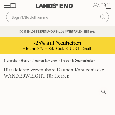
Direkt
Direkt
Direkt
zum
zur
zur
Inhalt
Navigation
Suche
KOSTENFREIE RÜCKSENDUNG
KOSTENLOSE LIEFERUNG AB 120€ | VERTRAUEN SEIT 1963
-25% auf Neuheiten
+ bis zu -70% im Sale. Code: GU2R |
Details
Startseite
Herren
Jacken & Mäntel
Stepp- & Daunenjacken
Ultraleichte verstaubare Daunen-Kapuzenjacke
WANDERWEIGHT für Herren