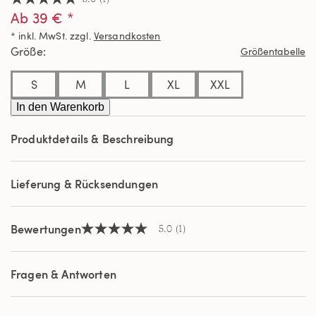
5.0
Ab 39 € *
von
5
* inkl. MwSt. zzgl.
Versandkosten
Sternen,
Durchschnittswert
Größe
Größentabelle
der
Bewertung.
Read
S
M
L
XL
XXL
a
Review.
In den Warenkorb
Link
auf
Produktdetails & Beschreibung
derselben
Seite.
Lieferung & Rücksendungen
Bewertungen
5.0
(1)
5.0
von
5
Sternen,
Fragen & Antworten
Durchschnittswert
der
Bewertung.
Read