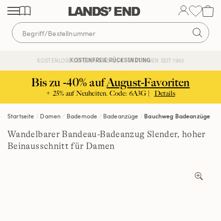
Direkt
Direkt
Direkt
zum
zur
zur
Inhalt
Navigation
Suche
KOSTENFREIE RÜCKSENDUNG
KOSTENLOSE LIEFERUNG AB 120€ | VERTRAUEN SEIT 1963
Bis zu -40% auf
August-Favoriten
+ 25% auf Neuheiten. Code: 6A3G |
Details
Startseite
Damen
Bademode
Badeanzüge
Bauchweg Badeanzüge
Wandelbarer Bandeau-Badeanzug Slender, hoher
Beinausschnitt für Damen