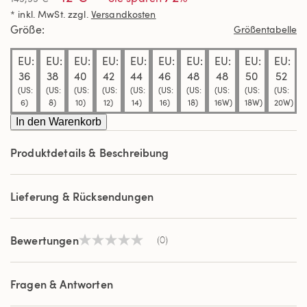
Link
* inkl. MwSt. zzgl.
Versandkosten
auf
derselben
Größe
Größentabelle
Seite.
EU:
EU:
EU:
EU:
EU:
EU:
EU:
EU:
EU:
EU:
36
38
40
42
44
46
48
48
50
52
(US:
(US:
(US:
(US:
(US:
(US:
(US:
(US:
(US:
(US:
6)
8)
10)
12)
14)
16)
18)
16W)
18W)
20W)
In den Warenkorb
Produktdetails & Beschreibung
Lieferung & Rücksendungen
Bewertungen
(0)
Kein
Beurteilungswert
Link
auf
Fragen & Antworten
derselben
Seite.