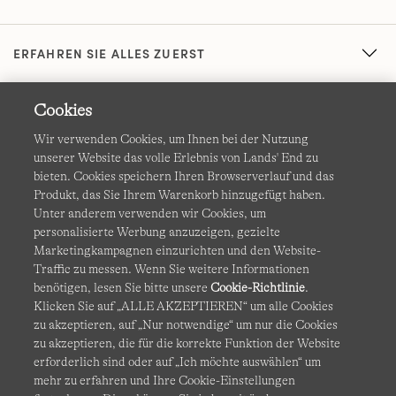
ERFAHREN SIE ALLES ZUERST
Cookies
Wir verwenden Cookies, um Ihnen bei der Nutzung
unserer Website das volle Erlebnis von Lands' End zu
bieten. Cookies speichern Ihren Browserverlauf und das
Produkt, das Sie Ihrem Warenkorb hinzugefügt haben.
AGB
Datenschutz & Sicherheit
Unter anderem verwenden wir Cookies, um
personalisierte Werbung anzuzeigen, gezielte
Cookies
-
Ich möchte auswählen
Barrierefreiheit
Marketingkampagnen einzurichten und den Website-
Traffic zu messen. Wenn Sie weitere Informationen
Site Map
Internationale Websites
benötigen, lesen Sie bitte unsere
Cookie-Richtlinie
.
Klicken Sie auf „ALLE AKZEPTIEREN“ um alle Cookies
zu akzeptieren, auf „Nur notwendige“ um nur die Cookies
Diese Website ist durch reCAPTCHA geschützt. Es gelten die
zu akzeptieren, die für die korrekte Funktion der Website
Datenschutzerklärung
und
Nutzungsbedingungen
von
erforderlich sind oder auf „Ich möchte auswählen“ um
Google.
mehr zu erfahren und Ihre Cookie-Einstellungen