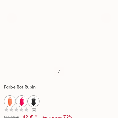
/
Rot Rubin
Farbe
selected
(0)
Kein
42 € *
72%
Beurteilungswert
Sie sparen
149,99 €