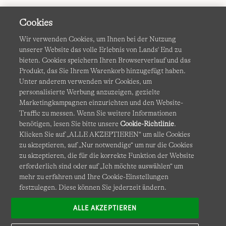
Cookies
Wir verwenden Cookies, um Ihnen bei der Nutzung
unserer Website das volle Erlebnis von Lands' End zu
bieten. Cookies speichern Ihren Browserverlauf und das
Produkt, das Sie Ihrem Warenkorb hinzugefügt haben.
AGB
Datenschutz & Sicherheit
Unter anderem verwenden wir Cookies, um
personalisierte Werbung anzuzeigen, gezielte
Cookies
-
Ich möchte auswählen
Barrierefreiheit
Marketingkampagnen einzurichten und den Website-
Traffic zu messen. Wenn Sie weitere Informationen
Site Map
Internationale Websites
benötigen, lesen Sie bitte unsere
Cookie-Richtlinie
.
Klicken Sie auf „ALLE AKZEPTIEREN“ um alle Cookies
zu akzeptieren, auf „Nur notwendige“ um nur die Cookies
Diese Website ist durch reCAPTCHA geschützt. Es gelten die
zu akzeptieren, die für die korrekte Funktion der Website
Datenschutzerklärung
und
Nutzungsbedingungen
von
erforderlich sind oder auf „Ich möchte auswählen“ um
Google.
mehr zu erfahren und Ihre Cookie-Einstellungen
festzulegen. Diese können Sie jederzeit ändern.
ALLE AKZEPTIEREN