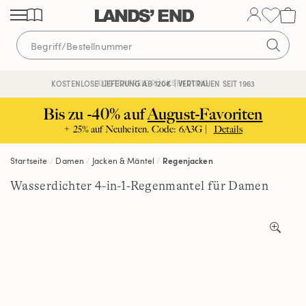
Direkt
Direkt
Direkt
zum
zur
zur
Inhalt
Navigation
Suche
KOSTENFREIE RÜCKSENDUNG
KOSTENLOSE LIEFERUNG AB 120€ | VERTRAUEN SEIT 1963
Bis zu -40% auf
August-Favoriten
+ 25% auf Neuheiten. Code: 6A3G |
Details
Startseite
Damen
Jacken & Mäntel
Regenjacken
Wasserdichter 4-in-1-Regenmantel für Damen