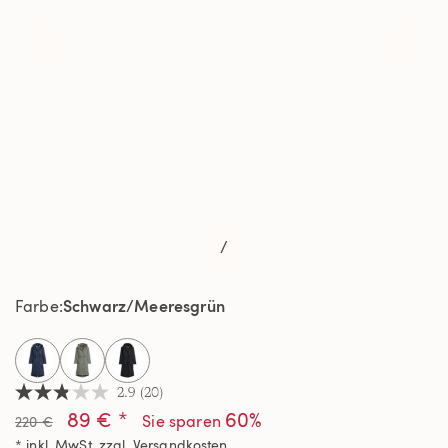
/
Schwarz/Meeresgrün
Farbe
selected
2.9
(20)
2.9
89 € *
60%
von
Sie sparen
220 €
5
* inkl. MwSt. zzgl.
Versandkosten
Sternen,