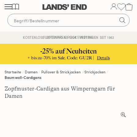
Direkt
Direkt
Direkt
zum
zur
zur
Inhalt
Navigation
Suche
KOSTENFREIE RÜCKSENDUNG
KOSTENLOSE LIEFERUNG AB 120€ | VERTRAUEN SEIT 1963
-25% auf Neuheiten
+ bis zu -70% im Sale. Code: GU2R |
Details
Startseite
Damen
Pullover & Strickjacken
Strickjacken
Baumwoll-Cardigans
Zopfmuster-Cardigan aus Wimperngarn für
Damen