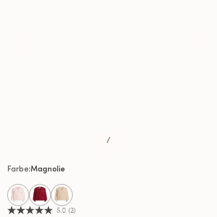
/
Magnolie
Farbe
selected
5.0
(2)
5.0