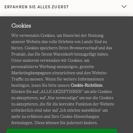
ERFAHREN SIE ALLES ZUERST
Cookies
Wir verwenden Cookies, um Ihnen bei der Nutzung
unserer Website das volle Erlebnis von Lands' End zu
bieten. Cookies speichern Ihren Browserverlauf und das
Produkt, das Sie Ihrem Warenkorb hinzugefügt haben.
AGB
Datenschutz & Sicherheit
Unter anderem verwenden wir Cookies, um
personalisierte Werbung anzuzeigen, gezielte
Cookies
-
Ich möchte auswählen
Barrierefreiheit
Marketingkampagnen einzurichten und den Website-
Traffic zu messen. Wenn Sie weitere Informationen
Site Map
Internationale Websites
benötigen, lesen Sie bitte unsere
Cookie-Richtlinie
.
Klicken Sie auf „ALLE AKZEPTIEREN“ um alle Cookies
zu akzeptieren, auf „Nur notwendige“ um nur die Cookies
Diese Website ist durch reCAPTCHA geschützt. Es gelten die
zu akzeptieren, die für die korrekte Funktion der Website
Datenschutzerklärung
und
Nutzungsbedingungen
von
erforderlich sind oder auf „Ich möchte auswählen“ um
Google.
mehr zu erfahren und Ihre Cookie-Einstellungen
festzulegen. Diese können Sie jederzeit ändern.