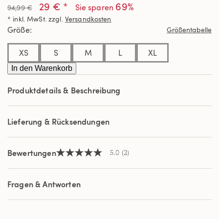
29 € *
69%
von
Sie sparen
94,99 €
5
* inkl. MwSt. zzgl.
Versandkosten
Sternen,
Durchschnittswert
Größe
Größentabelle
der
Bewertung.
Read
XS
S
M
L
XL
2
Reviews.
In den Warenkorb
Link
auf
Produktdetails & Beschreibung
derselben
Seite.
Lieferung & Rücksendungen
Bewertungen
5.0
(2)
5.0
von
5
Sternen,
Fragen & Antworten
Durchschnittswert
der
Bewertung.
Read
2