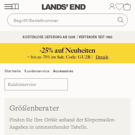
Direkt
Direkt
Direkt
zum
zur
zur
Inhalt
Navigation
Suche
KOSTENLOSE LIEFERUNG AB 120€ | VERTRAUEN SEIT 1963
-25% auf Neuheiten
+ bis zu -70% im Sale. Code: GU2R |
Details
Startseite
Kundenservice
Accessoires
Kundenservice
Größenberater
Finden Sie Ihre Größe anhand der Körpermaßen-
Angaben in untenstehender Tabelle.