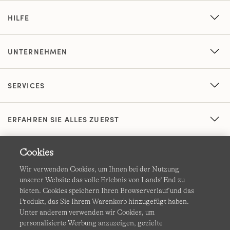
HILFE
UNTERNEHMEN
SERVICES
ERFAHREN SIE ALLES ZUERST
Cookies
Wir verwenden Cookies, um Ihnen bei der Nutzung
unserer Website das volle Erlebnis von Lands' End zu
bieten. Cookies speichern Ihren Browserverlauf und das
Produkt, das Sie Ihrem Warenkorb hinzugefügt haben.
AGB
Datenschutz & Sicherheit
Unter anderem verwenden wir Cookies, um
personalisierte Werbung anzuzeigen, gezielte
Cookies
-
Ich möchte auswählen
Barrierefreiheit