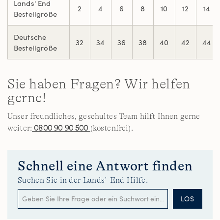
Lands' End
2
4
6
8
10
12
14
Bestellgröße
Deutsche
32
34
36
38
40
42
44
Bestellgröße
Sie haben Fragen? Wir helfen
gerne!
Unser freundliches, geschultes Team hilft Ihnen gerne
weiter:
0800 90 90 500
(kostenfrei).
Schnell eine Antwort finden
Suchen Sie in der Lands´End Hilfe.
LOS