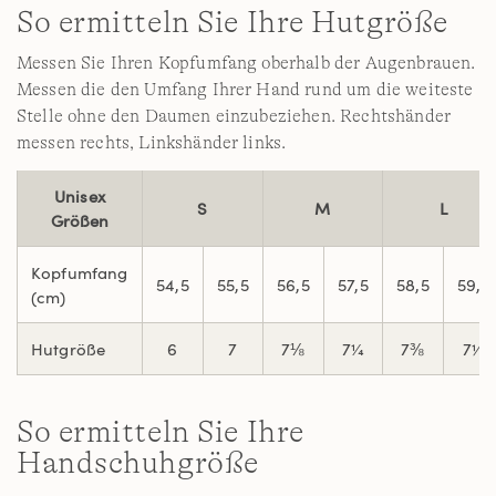
So ermitteln Sie Ihre Hutgröße
Messen Sie Ihren Kopfumfang oberhalb der Augenbrauen.
Messen die den Umfang Ihrer Hand rund um die weiteste
Stelle ohne den Daumen einzubeziehen. Rechtshänder
messen rechts, Linkshänder links.
Unisex
S
M
L
Größen
Kopfumfang
54,5
55,5
56,5
57,5
58,5
59,5
(cm)
Hutgröße
6
7
7⅛
7¼
7⅜
7½
So ermitteln Sie Ihre
Handschuhgröße