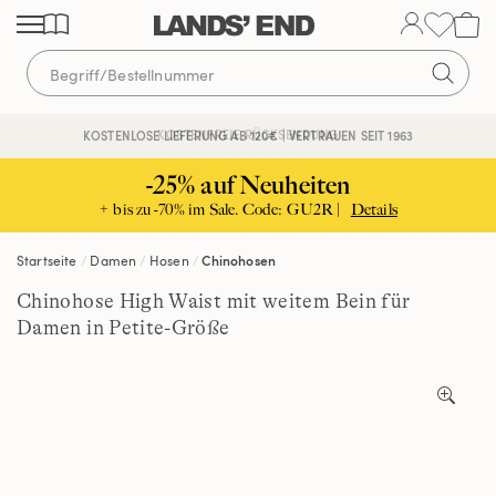
Direkt
Direkt
Direkt
zum
zur
zur
Inhalt
Navigation
Suche
KOSTENFREIE RÜCKSENDUNG
KOSTENLOSE LIEFERUNG AB 120€ | VERTRAUEN SEIT 1963
-25% auf Neuheiten
+ bis zu -70% im Sale. Code: GU2R |
Details
Startseite
Damen
Hosen
Chinohosen
Chinohose High Waist mit weitem Bein für
Damen in Petite-Größe