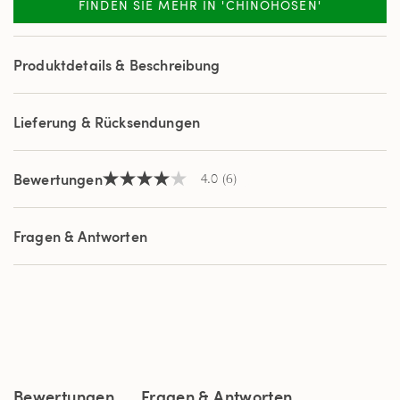
FINDEN SIE MEHR IN 'CHINOHOSEN'
6
Reviews.
Link
auf
Produktdetails & Beschreibung
derselben
Seite.
Lieferung & Rücksendungen
Bewertungen
4.0
(6)
4.0
von
5
Sternen,
Fragen & Antworten
Durchschnittswert
der
Bewertung.
Read
6
Reviews.
Link
auf
derselben
Seite.
Bewertungen
Fragen & Antworten