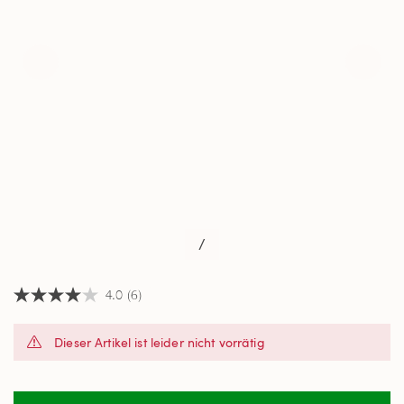
/
4.0
(6)
4.0
von
5
Dieser Artikel ist leider nicht vorrätig
Sternen,
Durchschnittswert
der
Bewertung.
Read