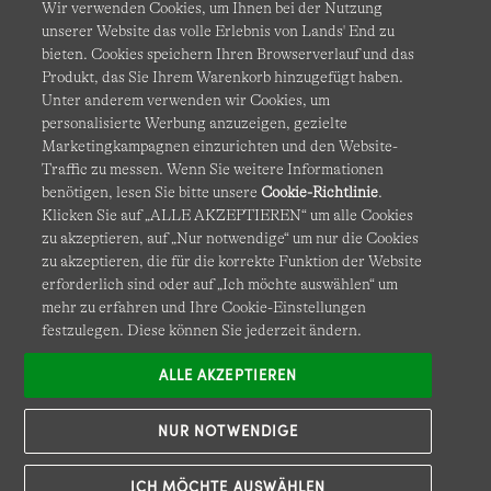
Wir verwenden Cookies, um Ihnen bei der Nutzung
unserer Website das volle Erlebnis von Lands' End zu
bieten. Cookies speichern Ihren Browserverlauf und das
Produkt, das Sie Ihrem Warenkorb hinzugefügt haben.
AGB
Datenschutz & Sicherheit
Unter anderem verwenden wir Cookies, um
personalisierte Werbung anzuzeigen, gezielte
Cookies
-
Ich möchte auswählen
Barrierefreiheit
Marketingkampagnen einzurichten und den Website-
Traffic zu messen. Wenn Sie weitere Informationen
Site Map
Internationale Websites
benötigen, lesen Sie bitte unsere
Cookie-Richtlinie
.
Klicken Sie auf „ALLE AKZEPTIEREN“ um alle Cookies
zu akzeptieren, auf „Nur notwendige“ um nur die Cookies
Diese Website ist durch reCAPTCHA geschützt. Es gelten die
zu akzeptieren, die für die korrekte Funktion der Website
Datenschutzerklärung
und
Nutzungsbedingungen
von
erforderlich sind oder auf „Ich möchte auswählen“ um
Google.
mehr zu erfahren und Ihre Cookie-Einstellungen
festzulegen. Diese können Sie jederzeit ändern.
ALLE AKZEPTIEREN
NUR NOTWENDIGE
ICH MÖCHTE AUSWÄHLEN