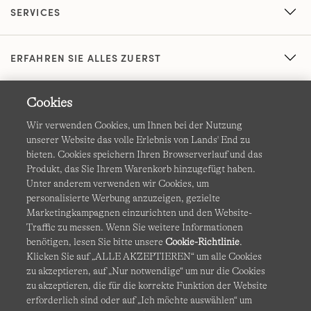
SERVICES
ERFAHREN SIE ALLES ZUERST
Cookies
Wir verwenden Cookies, um Ihnen bei der Nutzung
unserer Website das volle Erlebnis von Lands' End zu
bieten. Cookies speichern Ihren Browserverlauf und das
Produkt, das Sie Ihrem Warenkorb hinzugefügt haben.
AGB
Datenschutz & Sicherheit
Unter anderem verwenden wir Cookies, um
personalisierte Werbung anzuzeigen, gezielte
Cookies
-
Ich möchte auswählen
Barrierefreiheit
Marketingkampagnen einzurichten und den Website-
Traffic zu messen. Wenn Sie weitere Informationen
Site Map
Internationale Websites
benötigen, lesen Sie bitte unsere
Cookie-Richtlinie
.
Klicken Sie auf „ALLE AKZEPTIEREN“ um alle Cookies
zu akzeptieren, auf „Nur notwendige“ um nur die Cookies
Diese Website ist durch reCAPTCHA geschützt. Es gelten die
zu akzeptieren, die für die korrekte Funktion der Website
Datenschutzerklärung
und
Nutzungsbedingungen
von
erforderlich sind oder auf „Ich möchte auswählen“ um
Google.